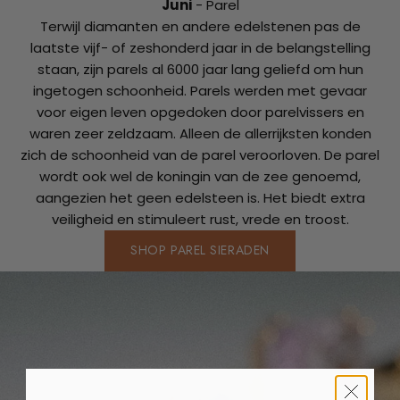
Juni
- Parel
Terwijl diamanten en andere edelstenen pas de
laatste vijf- of zeshonderd jaar in de belangstelling
staan, zijn parels al 6000 jaar lang geliefd om hun
ingetogen schoonheid. Parels werden met gevaar
voor eigen leven opgedoken door parelvissers en
waren zeer zeldzaam. Alleen de allerrijksten konden
zich de schoonheid van de parel veroorloven. De parel
wordt ook wel de koningin van de zee genoemd,
aangezien het geen edelsteen is. Het biedt extra
veiligheid en stimuleert rust, vrede en troost.
SHOP PAREL SIERADEN