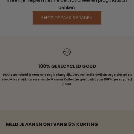
steen je helpen met helder, rationeel en pragmatisch
denken.
SHOP TOPAAS SIERADEN
ALLE RINGEN
100% GERECYCLED GOUD
Duurzaamheid is voor ons erg belangrijk. Daarom willen wij vintage sieraden
nieuw leven inblazen en is de Menina Collectie gemaakt van 100% gerecycled
goud.
Naar artikel 1
Naar artikel 2
Naar artikel 3
Naar artikel 4
Naar artikel 5
MELD JE AAN EN ONTVANG 5% KORTING