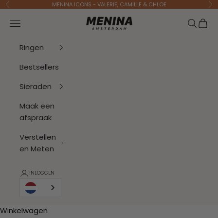
Naar inhoud
MENINA ICONS - VALERIE, CAMILLE & CHLOE
Vorige
Vo
Menina Amsterdam
Navigatiemenu openen
Zoeken 
Wink
Ringen
Bestsellers
Sieraden
Maak een
afspraak
Verstellen
en Meten
INLOGGEN
Winkelwagen