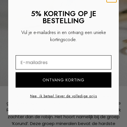
5% KORTING OP JE
BESTELLING
Vul je e-mailadres in en ontvang een unieke
kortingscode.
⁣⁢Enter your email address
ONTVANG KORTING
Juli
- Robijn
De Robijn en granaat worden vaak door elkaar
Nee, ik betaal liever de volledige prijs
gehaald wegens hun opvallende rode kleur. Toch is de
Robijn anders. Zo is een granaat bijvoorbeeld een stuk
zachter dan de robijn. Het hoort namelijk bij de groep
‘Korund’. Deze groep mineralen bevat de hardste