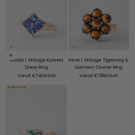
Opties kiezen
Nerida | Vintage Kyaniet
Irene | Vintage Tijgeroog &
Dress Ring
Diamant Cluster Ring
Aanbiedingsprijs
Normale prijs
Aanbiedingsprijs
Normale prijs
Vanaf €740
€888
Vanaf €788
€946
BESPAAR €158