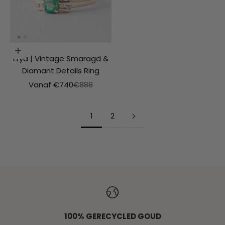
Opties kiezen
Erya | Vintage Smaragd &
Diamant Details Ring
Aanbiedingsprijs
Normale prijs
Vanaf €740
€888
1
2
ALLE RINGEN
100% GERECYCLED GOUD