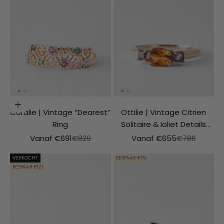
Opties kiezen
Coralie | Vintage “Dearest”
Ottilie | Vintage Citrien
Ring
Solitaire & Ioliet Details
Ring
Aanbiedingsprijs
Normale prijs
Aanbiedingsprijs
Normale prijs
Vanaf €691
€829
Vanaf €655
€786
VERKOCHT
BESPAAR €116
BESPAAR €121