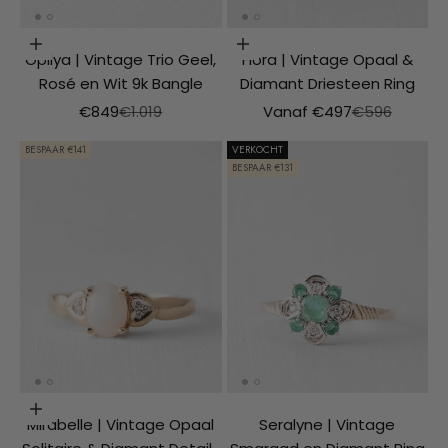
VOEG TOE AAN WINKELMAND
Opties kiezen
Opilya | Vintage Trio Geel,
Fiora | Vintage Opaal &
Rosé en Wit 9k Bangle
Diamant Driesteen Ring
Aanbiedingsprijs
Normale prijs
Aanbiedingsprijs
Normale prijs
€849
€1.019
Vanaf €497
€596
BESPAAR €141
VERKOCHT
BESPAAR €131
Opties kiezen
Mirabelle | Vintage Opaal
Seralyne | Vintage