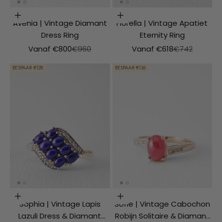
Opties kiezen
Opties kiezen
Avenia | Vintage Diamant
Fiorella | Vintage Apatiet
Dress Ring
Eternity Ring
Aanbiedingsprijs
Normale prijs
Aanbiedingsprijs
Normale prijs
Vanaf €800
€960
Vanaf €618
€742
BESPAAR €128
BESPAAR €136
Opties kiezen
Opties kiezen
Sophia | Vintage Lapis
Sofie | Vintage Cabochon
Lazuli Dress & Diamant
Robijn Solitaire & Diamant