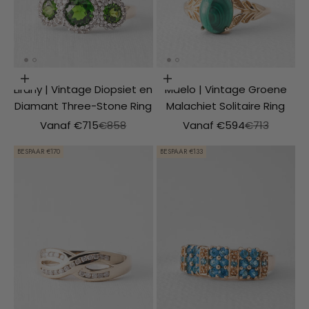
Opties kiezen
Opties kiezen
Lirany | Vintage Diopsiet en
Maelo | Vintage Groene
Diamant Three-Stone Ring
Malachiet Solitaire Ring
Aanbiedingsprijs
Normale prijs
Aanbiedingsprijs
Normale prij
Vanaf €715
€858
Vanaf €594
€713
BESPAAR €170
BESPAAR €133