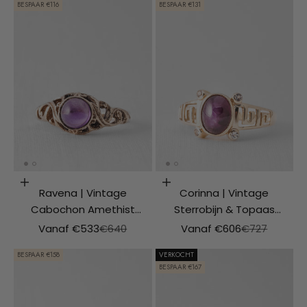
BESPAAR €116
BESPAAR €131
Opties kiezen
Opties kiezen
Ravena | Vintage
Corinna | Vintage
Cabochon Amethist
Sterrobijn & Topaas
Solitair Ring
Solitaire Ring
Aanbiedingsprijs
Normale prijs
Aanbiedingsprijs
Normale prijs
Vanaf €533
€640
Vanaf €606
€727
BESPAAR €158
VERKOCHT
BESPAAR €167