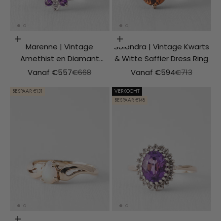
Opties kiezen
Opties kiezen
Marenne | Vintage
Solandra | Vintage Kwarts
Amethist en Diamant
& Witte Saffier Dress Ring
Cluster Ring
Aanbiedingsprijs
Normale prijs
Aanbiedingsprijs
Normale prij
Vanaf €557
€668
Vanaf €594
€713
BESPAAR €131
VERKOCHT
BESPAAR €148