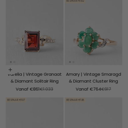
BESPAAR €162
Opties kiezen
Varelia | Vintage Granaat
Amary | Vintage Smaragd
& Diamant Solitair Ring
& Diamant Cluster Ring
Aanbiedingsprijs
Normale prijs
Aanbiedingsprijs
Normale prij
Vanaf €861
€1.033
Vanaf €764
€917
BESPAAR €107
BESPAAR €138