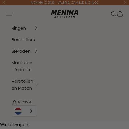
Naar inhoud
MENINA ICONS - VALERIE, CAMILLE & CHLOE
Vorige
Vo
Menina Amsterdam
Navigatiemenu openen
Zoeken 
Wink
Ringen
Bestsellers
Sieraden
Maak een
afspraak
Verstellen
en Meten
INLOGGEN
Winkelwagen