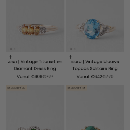
Opties kiezen
Opties kiezen
Sien | Vintage Titaniet en
Aiora | Vintage blauwe
Diamant Dress Ring
Topaas Solitaire Ring
Aanbiedingsprijs
Normale prijs
Aanbiedingsprijs
Normale prijs
Vanaf €606
€727
Vanaf €642
€770
BESPAAR €153
BESPAAR €128