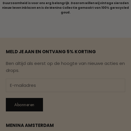
Duurzaamheid is voor ons erg belangrijk. Daarom willen wij vintage sieraden
nieuw leven inblazen en is de Menina Collectie gemaakt van 100% gerecycled
goud.
Naar artikel 1
Naar artikel 2
Naar artikel 3
Naar artikel 4
Naar artikel 5
MELD JE AAN EN ONTVANG 5% KORTING
Ben altijd als eerst op de hoogte van nieuwe acties en
drops.
Abonneren
MENINA AMSTERDAM