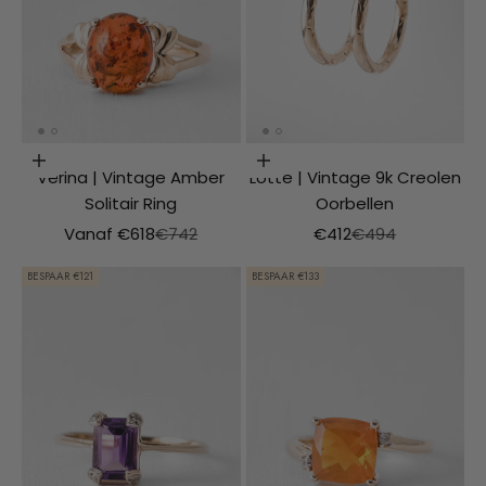
Opties kiezen
VOEG TOE AAN WINKELMAND
Verina | Vintage Amber
Lotte | Vintage 9k Creolen
Solitair Ring
Oorbellen
Aanbiedingsprijs
Normale prijs
Aanbiedingsprijs
Normale prijs
Vanaf €618
€742
€412
€494
BESPAAR €121
BESPAAR €133