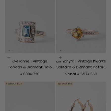
Opties kiezen
Opties kiezen
Evelianne | Vintage
Lemonyra | Vintage Kwarts
Topaas & Diamant Halo
Solitaire & Diamant Details
Ring
Ring
Aanbiedingsprijs
Normale prijs
Aanbiedingsprijs
Normale prijs
€600
€720
Vanaf €557
€668
BESPAAR €133
BESPAAR €82