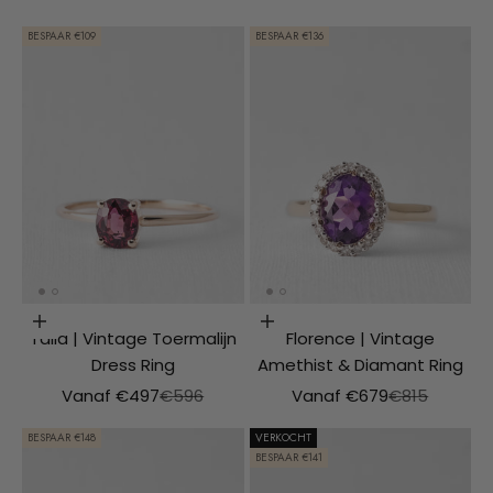
BESPAAR €109
BESPAAR €136
Opties kiezen
Opties kiezen
Talia | Vintage Toermalijn
Florence | Vintage
Dress Ring
Amethist & Diamant Ring
Aanbiedingsprijs
Normale prijs
Aanbiedingsprijs
Normale prij
Vanaf €497
€596
Vanaf €679
€815
BESPAAR €148
VERKOCHT
BESPAAR €141