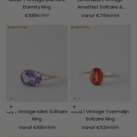
Eternity Ring
Amethist Solitaire &
Diamant Details Ring
Aanbiedingsprijs
Normale prijs
Aanbiedingsprijs
Normale prijs
€589
€707
Vanaf €715
€858
BESPAAR €138
BESPAAR €114
Opties kiezen
Opties kiezen
Ioly | Vintage Ioliet Solitaire
Reva | Vintage Toermalijn
Ring
Solitaire Ring
Aanbiedingsprijs
Normale prijs
Aanbiedingsprijs
Normale prijs
Vanaf €691
€829
Vanaf €521
€625