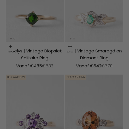
Opties kiezen
Opties kiezen
Maelys | Vintage Diopsiet
Elle | Vintage Smaragd en
Solitaire Ring
Diamant Ring
Aanbiedingsprijs
Normale prijs
Aanbiedingsprijs
Normale prijs
Vanaf €485
€582
Vanaf €642
€770
BESPAAR €121
BESPAAR €128