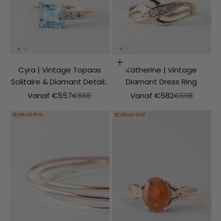
Opties kiezen
Cyra | Vintage Topaas
Katherine | Vintage
Solitaire & Diamant Details
Diamant Dress Ring
Ring
Aanbiedingsprijs
Normale prijs
Aanbiedingsprijs
Normale prijs
Vanaf €557
€668
Vanaf €582
€698
BESPAAR €170
BESPAAR €109