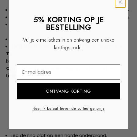
Gebruik een flexibel meetlint of een dun stukje touw.
Wikkel het rond de vinger waar je de ring wilt dragen.
5% KORTING OP JE
Markeer het punt waar de uiteinden elkaar
BESTELLING
overlappen.
Meet het gemarkeerde stuk met een liniaal.
Vul je e-mailadres in en ontvang een unieke
Twijfel je tussen twee maten? Kies de grotere.
kortingscode.
Tip:
meet je vinger aan het eind van de dag en bij
kamertemperatuur.
⁣⁢Enter your email address
Optie 2. Een bestaande ring opmeten met een
liniaal.
ONTVANG KORTING
Nee, ik betaal liever de volledige prijs
Leg de ring plat op een harde ondergrond.