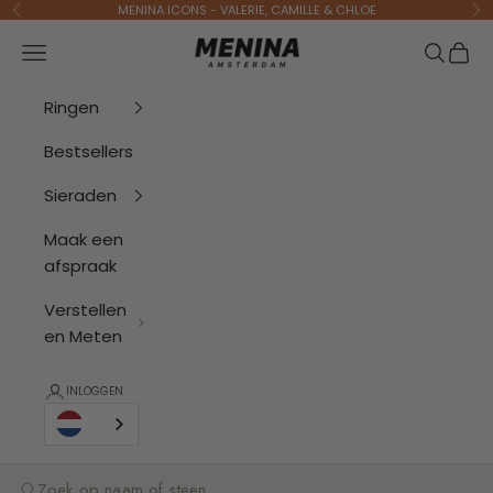
Naar inhoud
MENINA ICONS - VALERIE, CAMILLE & CHLOE
Vorige
Vo
Menina Amsterdam
Navigatiemenu openen
Zoeken 
Wink
Ringen
Bestsellers
Sieraden
Maak een
afspraak
Verstellen
en Meten
INLOGGEN