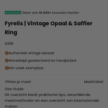
Meer dan
10.000+
tevreden klanten
Fyrelis | Vintage Opaal & Saffier
Ring
Aanbiedingsprijs
€618
Authentiek vintage sieraad
Wereldwijd geselecteerd en handpicked
Eén uniek exemplaar
Kies je maat
Maattabel
Size Guide
Dit overzicht biedt praktische tips, verschillende
meetmethoden en een overzicht van internationale
maten.