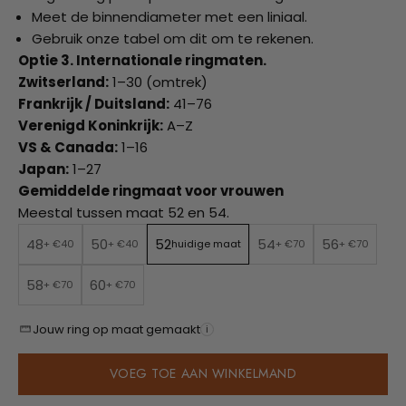
Meet de binnendiameter met een liniaal.
Gebruik onze tabel om dit om te rekenen.
Optie 3. Internationale ringmaten.
Zwitserland:
1–30 (omtrek)
Frankrijk / Duitsland:
41–76
Verenigd Koninkrijk:
A–Z
VS & Canada:
1–16
Japan:
1–27
Gemiddelde ringmaat voor vrouwen
Meestal tussen maat 52 en 54.
48
50
52
54
56
+ €40
+ €40
huidige maat
+ €70
+ €70
58
60
+ €70
+ €70
Jouw ring op maat gemaakt
i
VOEG TOE AAN WINKELMAND