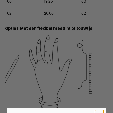
60
19.25
60
62
20.00
62
Optie 1. Met een flexibel meetlint of touwtje.