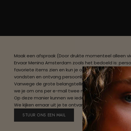
Maak een afspraak (Door drukte momenteel alleen vi
Ervaar Menina Amsterdam zoals het bedoeld is: persoon
favoriete items zien en kun je onze ringen, oorbellen
vondsten en ontvang persoonlijk advies over maat, st
Vanwege de grote belangstelling voor onze privéafsp
we je om ons per e-mail twee momenten door te geve
Op deze manier kunnen we iedere afspraak de aandach
We kijken ernaar uit je te ontvangen bij Menina Amst
STUUR ONS EEN MAIL