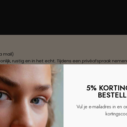
a mail)
lijk, rustig en in het echt. Tijdens een privéafspraak neme
 en andere sieraden op je gemak passen. Ontdek de schitteri
yling en combinaties. Zo helpen we je met vertrouwen de ju
raken werken we momenteel met een iets andere planning. In
5% KORTING
n waarop je zou kunnen langskomen. Op basis daarvan beves
BESTEL
t geven die zij verdient.
erdam.
Vul je e-mailadres in en 
kortingsco