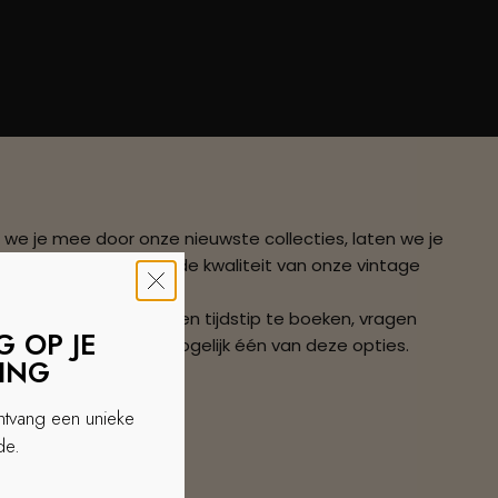
n we je mee door onze nieuwste collecties, laten we je
ng van 14K goud, voel de kwaliteit van onze vintage
iste keuze te maken.
 plaats van direct een tijdstip te boeken, vragen
 OP JE
tigen wij zo snel mogelijk één van deze opties.
LING
ontvang een unieke
de.