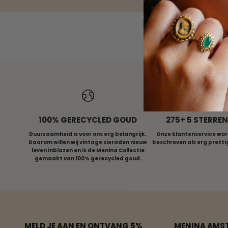
ALLE RINGEN
V
100% GERECYCLED GOUD
275+ 5 STERRE
Duurzaamheid is voor ons erg belangrijk.
Onze klantenservice wor
Daarom willen wij vintage sieraden nieuw
beschreven als erg prett
leven inblazen en is de Menina Collectie
gemaakt van 100% gerecycled goud.
MELD JE AAN EN ONTVANG 5%
MENINA AMS