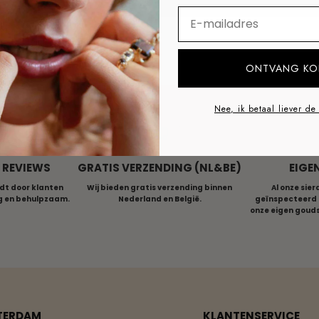
INTAGE COLLECTIE
GOLDSMITH SERI
⁣⁢Enter your email addre
ONTVANG KO
Nee, ik betaal liever de
N REVIEWS
GRATIS VERZENDING (NL&BE)
EIGE
dt door klanten
Wij bieden gratis verzending binnen
Al onze sie
ig en behulpzaam.
Nederland en België.
geïnspecteerd 
onze eigen goud
TERDAM
KLANTENSERVICE