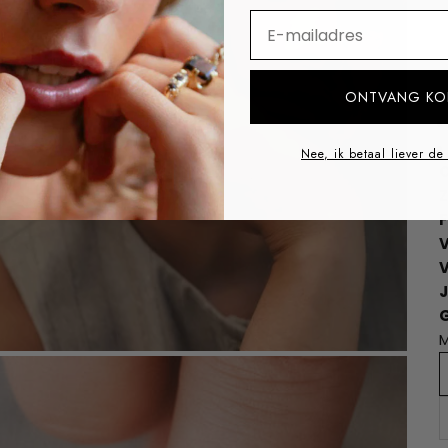
⁣⁢Enter your email addre
ONTVANG KO
Nee, ik betaal liever de
O
Z
F
V
M