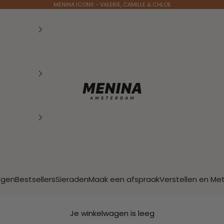
MENINA ICONS - VALERIE, CAMILLE & CHLOE
Menina Amsterdam
ngen
Bestsellers
Sieraden
Maak een afspraak
Verstellen en Me
Je winkelwagen is leeg