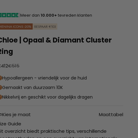
Meer dan
10.000+
tevreden klanten
MENINA ICONS -20%
BESPAAR €103
Chloe | Opaal & Diamant Cluster
Ring
anbiedingsprijs
Normale prijs
412
€515
Hypoallergeen - vriendelijk voor de huid
Gemaakt van duurzaam 10K
Nikkelvrij en geschikt voor dagelijks dragen
Kies je maat
Maattabel
ize Guide
it overzicht biedt praktische tips, verschillende