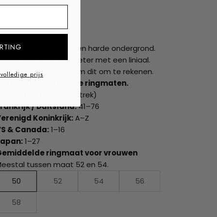
ss
RTING
Leg de ring plat op een harde ondergrond.
Meet de binnendiameter met een liniaal.
Gebruik onze tabel om dit om te rekenen.
 volledige prijs
ptie 3. Internationale ringmaten.
witserland:
1–30 (omtrek)
rankrijk / Duitsland:
41–76
erenigd Koninkrijk:
A–Z
VS & Canada:
1–16
Japan:
1–27
Gemiddelde ringmaat voor vrouwen
eestal tussen maat 52 en 54.
50
52
54
56
58