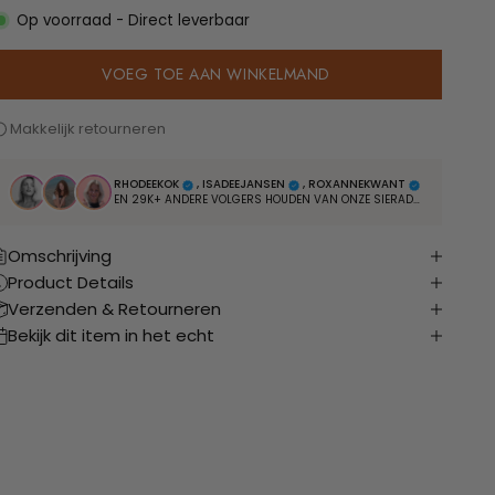
Op voorraad - Direct leverbaar
VOEG TOE AAN WINKELMAND
Betaal zoals je wilt vooraf, of achteraf met Klarna
RHODEEKOK
, ISADEEJANSEN
, ROXANNEKWANT
EN 29K+ ANDERE VOLGERS HOUDEN VAN ONZE SIERADEN
Omschrijving
Product Details
Verzenden & Retourneren
Bekijk dit item in het echt