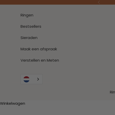
Naar inhoud
Vorige
Ringen
Bestsellers
Sieraden
Maak een afspraak
Verstellen en Meten
Ri
Winkelwagen