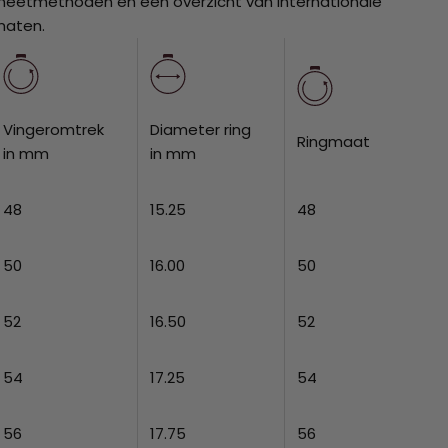
eetmethoden en een overzicht van internationale
maten.
Vingeromtrek
Diameter ring
Ringmaat
in mm
in mm
48
15.25
48
50
16.00
50
52
16.50
52
54
17.25
54
56
17.75
56