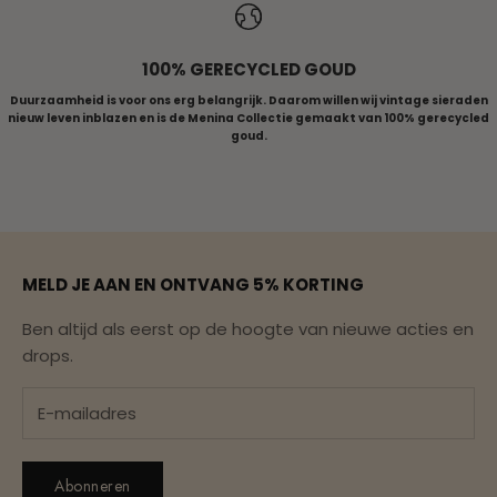
100% GERECYCLED GOUD
Duurzaamheid is voor ons erg belangrijk. Daarom willen wij vintage sieraden
nieuw leven inblazen en is de Menina Collectie gemaakt van 100% gerecycled
goud.
Naar artikel 1
Naar artikel 2
Naar artikel 3
Naar artikel 4
Naar artikel 5
MELD JE AAN EN ONTVANG 5% KORTING
Ben altijd als eerst op de hoogte van nieuwe acties en
drops.
Abonneren