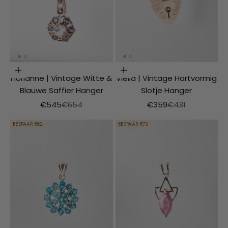
VOEG TOE AAN WINKELMAND
VOEG TOE AAN WINKELMAND
Florianne | Vintage Witte &
Viella | Vintage Hartvormig
Blauwe Saffier Hanger
Slotje Hanger
Aanbiedingsprijs
Normale prijs
Aanbiedingsprijs
Normale prijs
€545
€654
€359
€431
BESPAAR €82
BESPAAR €73