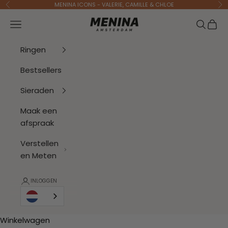
Naar inhoud
MENINA ICONS - VALERIE, CAMILLE & CHLOE
Vorige
Vo
Menina Amsterdam
Navigatiemenu openen
Zoeken 
Wink
Ringen
Bestsellers
Sieraden
Maak een
afspraak
Verstellen
en Meten
INLOGGEN
Winkelwagen