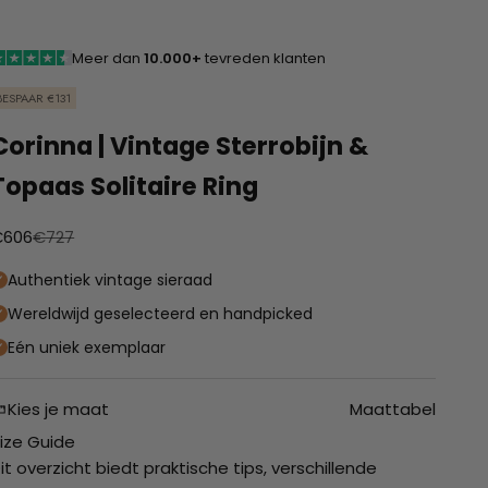
Meer dan
10.000+
tevreden klanten
BESPAAR €131
Corinna | Vintage Sterrobijn &
Topaas Solitaire Ring
anbiedingsprijs
Normale prijs
€606
€727
Authentiek vintage sieraad
Wereldwijd geselecteerd en handpicked
Eén uniek exemplaar
Kies je maat
Maattabel
ize Guide
it overzicht biedt praktische tips, verschillende