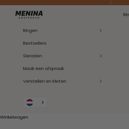
Naar inhoud
Vorige
Menina Amsterdam
Ri
Ringen
Bestsellers
Sieraden
Maak een afspraak
Verstellen en Meten
Winkelwagen