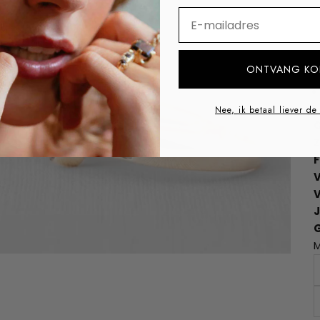
⁣⁢Enter your email addre
ONTVANG KO
Nee, ik betaal liever de
O
Z
F
V
M