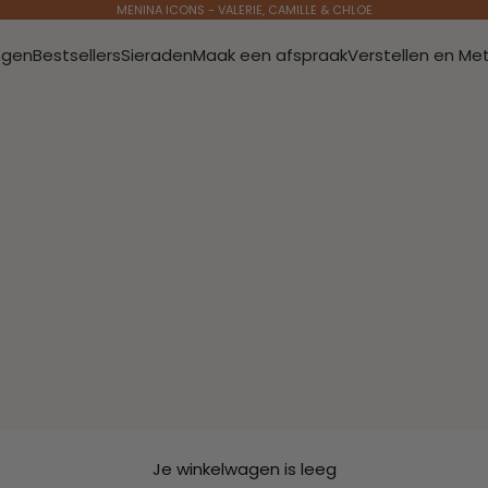
MENINA ICONS - VALERIE, CAMILLE & CHLOE
ngen
Bestsellers
Sieraden
Maak een afspraak
Verstellen en Me
Je winkelwagen is leeg