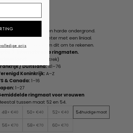
ss
RTING
Leg de ring plat op een harde ondergrond.
Meet de binnendiameter met een liniaal.
Gebruik onze tabel om dit om te rekenen.
 volledige prijs
ptie 3. Internationale ringmaten.
witserland:
1–30 (omtrek)
rankrijk / Duitsland:
41–76
erenigd Koninkrijk:
A–Z
VS & Canada:
1–16
Japan:
1–27
Gemiddelde ringmaat voor vrouwen
eestal tussen maat 52 en 54.
48
50
52
54
+ €40
+ €40
+ €40
huidige maat
56
58
60
+ €70
+ €70
+ €70