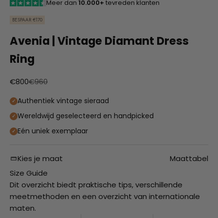
Meer dan
10.000+
tevreden klanten
BESPAAR €170
Avenia | Vintage Diamant Dress
Ring
Aanbiedingsprijs
Normale prijs
€800
€960
Authentiek vintage sieraad
Wereldwijd geselecteerd en handpicked
Eén uniek exemplaar
Kies je maat
Maattabel
Size Guide
Dit overzicht biedt praktische tips, verschillende
meetmethoden en een overzicht van internationale
maten.