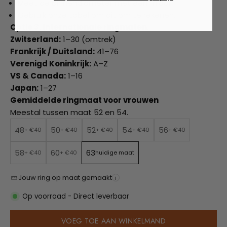
Meet de binnendiameter met een liniaal.
Gebruik onze tabel om dit om te rekenen.
Optie 3. Internationale ringmaten.
Zwitserland:
1–30 (omtrek)
Frankrijk / Duitsland:
41–76
Verenigd Koninkrijk:
A–Z
VS & Canada:
1–16
Japan:
1–27
Gemiddelde ringmaat voor vrouwen
Meestal tussen maat 52 en 54.
48
50
52
54
56
+ €40
+ €40
+ €40
+ €40
+ €40
58
60
63
+ €40
+ €40
huidige maat
Jouw ring op maat gemaakt
i
Op voorraad - Direct leverbaar
VOEG TOE AAN WINKELMAND