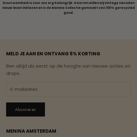
Duurzaamheid is voor ons erg belangrijk. Daarom willen wij vintage sieraden
nieuw leven inblazen en is de Menina Collectie gemaakt van 100% gerecycled
goud.
Naar artikel 1
Naar artikel 2
Naar artikel 3
Naar artikel 4
Naar artikel 5
MELD JE AAN EN ONTVANG 5% KORTING
Ben altijd als eerst op de hoogte van nieuwe acties en
drops.
Abonneren
MENINA AMSTERDAM