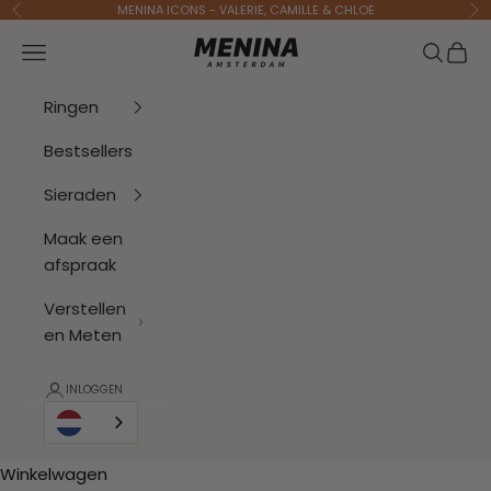
Naar inhoud
MENINA ICONS - VALERIE, CAMILLE & CHLOE
Vorige
Vo
Menina Amsterdam
Navigatiemenu openen
Zoeken 
Wink
Ringen
Bestsellers
Sieraden
Maak een
afspraak
Verstellen
en Meten
INLOGGEN
Winkelwagen