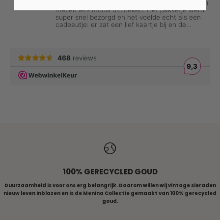
ALLE RINGEN
100% GERECYCLED GOUD
Duurzaamheid is voor ons erg belangrijk. Daarom willen wij vintage sieraden
nieuw leven inblazen en is de Menina Collectie gemaakt van 100% gerecycled
goud.