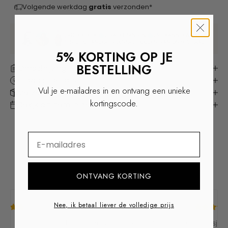
Volgende werkdag
gratis
verzonden*
RHODEEKOK
, ISADEEJANSEN
, ROXANNEKWANT
EN 29K+ ANDERE VOLGERS HOUDEN VAN ONZE SIERADEN
5% KORTING OP JE
BESTELLING
Omschrijving
Product Details
Vul je e-mailadres in en ontvang een unieke
Verzenden & Retourneren
kortingscode.
Bekijk dit item in het echt
⁣⁢Enter your email address
ONTVANG KORTING
Nee, ik betaal liever de volledige prijs