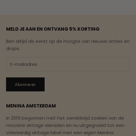
Naar artikel 1
Naar artikel 2
Naar artikel 3
Naar artikel 4
Naar artikel 5
MELD JE AAN EN ONTVANG 5% KORTING
Ben altijd als eerst op de hoogte van nieuwe acties en
drops.
Abonneren
MENINA AMSTERDAM
In 2019 begonnen met het wereldwijd zoeken van de
mooiste vintage sieraden en nu uitgegroeid tot een
volwaardig vintage label met een eigen Menina