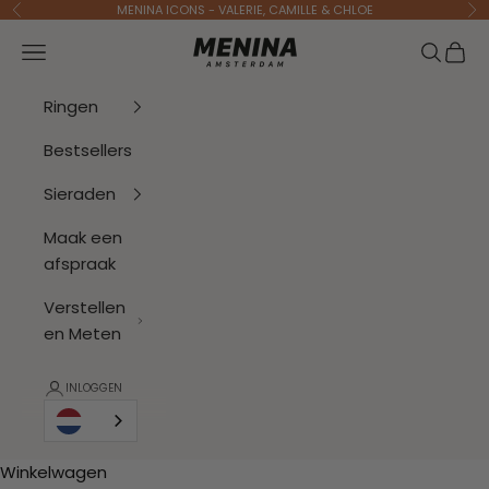
Naar inhoud
MENINA ICONS - VALERIE, CAMILLE & CHLOE
Vorige
Vo
Menina Amsterdam
Navigatiemenu openen
Zoeken 
Wink
Ringen
Bestsellers
Sieraden
Maak een
afspraak
Verstellen
en Meten
INLOGGEN
Winkelwagen