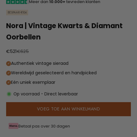
Meer dan
10.000+
tevreden klanten
BESPAAR €104
Nora | Vintage Kwarts & Diamant
Oorbellen
Aanbiedingsprijs
Normale prijs
€521
€625
Authentiek vintage sieraad
Wereldwijd geselecteerd en handpicked
Eén uniek exemplaar
Op voorraad - Direct leverbaar
VOEG TOE AAN WINKELMAND
Betaal pas over 30 dagen