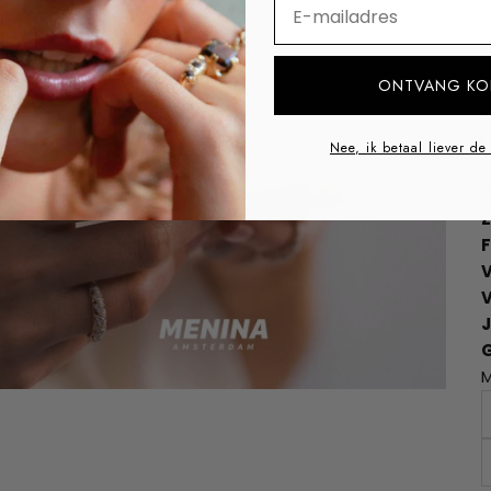
⁣⁢Enter your email addre
ONTVANG KO
Nee, ik betaal liever de
O
Z
F
V
M