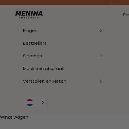
Naar inhoud
Vorige
Menina Amsterdam
Ri
Ringen
Bestsellers
Sieraden
Maak een afspraak
Verstellen en Meten
Winkelwagen