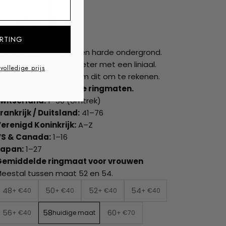
ss
RTING
Leg de ring plat op een harde ondergrond.
Meet de binnendiameter met een liniaal.
 volledige prijs
Gebruik onze tabel om dit om te rekenen.
ptie 3. Internationale ringmaten.
witserland:
1–30 (omtrek)
rankrijk / Duitsland:
41–76
erenigd Koninkrijk:
A–Z
VS & Canada:
1–16
Japan:
1–27
Gemiddelde ringmaat voor vrouwen
eestal tussen maat 52 en 54.
48
50
52
54
+ €40
+ €40
+ €40
+ €40
56
58
60
+ €40
huidige maat
+ €70