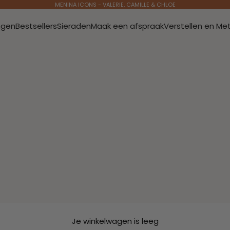
MENINA ICONS - VALERIE, CAMILLE & CHLOE
ngen
Bestsellers
Sieraden
Maak een afspraak
Verstellen en Me
Je winkelwagen is leeg