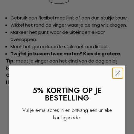
Gebruik een flexibel meetlint of een dun stukje touw.
Wikkel het rond de vinger waar je de ring wilt dragen.
Markeer het punt waar de uiteinden elkaar
overlappen.
Meet het gemarkeerde stuk met een liniaal.
Twijfel je tussen twee maten? Kies de grotere.
Tip:
meet je vinger aan het eind van de dag en bij
kamertemperatuur.
Optie 2. Een bestaande ring opmeten met een
liniaal.
5% KORTING OP JE
BESTELLING
Vul je e-mailadres in en ontvang een unieke
kortingscode.