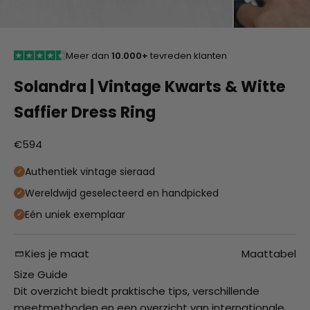
Meer dan
10.000+
tevreden klanten
Solandra | Vintage Kwarts & Witte
Saffier Dress Ring
Aanbiedingsprijs
€594
Authentiek vintage sieraad
Wereldwijd geselecteerd en handpicked
Eén uniek exemplaar
Kies je maat
Maattabel
Size Guide
Dit overzicht biedt praktische tips, verschillende
meetmethoden en een overzicht van internationale