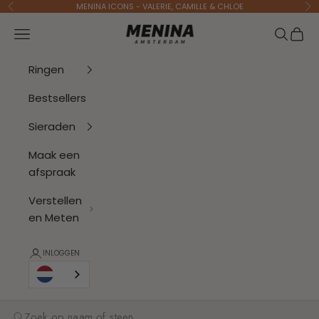
Naar inhoud
MENINA ICONS - VALERIE, CAMILLE & CHLOE
Vorige
Vo
Menina Amsterdam
Navigatiemenu openen
Zoeken 
Wink
Ringen
Bestsellers
Sieraden
Maak een
afspraak
Verstellen
en Meten
INLOGGEN