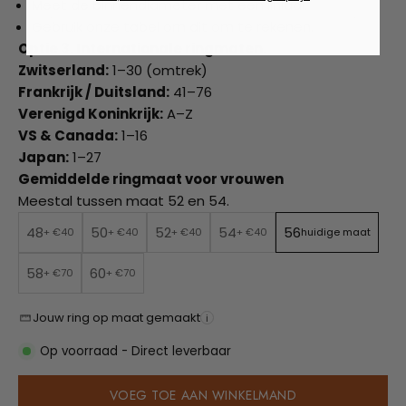
Meet de binnendiameter met een liniaal.
Gebruik onze tabel om dit om te rekenen.
Optie 3. Internationale ringmaten.
Zwitserland:
1–30 (omtrek)
Frankrijk / Duitsland:
41–76
Verenigd Koninkrijk:
A–Z
VS & Canada:
1–16
Japan:
1–27
Gemiddelde ringmaat voor vrouwen
Meestal tussen maat 52 en 54.
48
50
52
54
56
+ €40
+ €40
+ €40
+ €40
huidige maat
58
60
+ €70
+ €70
Jouw ring op maat gemaakt
i
Op voorraad - Direct leverbaar
VOEG TOE AAN WINKELMAND