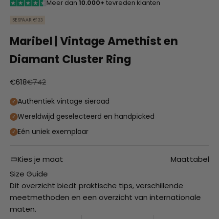
Meer dan
10.000+
tevreden klanten
BESPAAR €133
Maribel | Vintage Amethist en
Diamant Cluster Ring
Aanbiedingsprijs
Normale prijs
€618
€742
Authentiek vintage sieraad
Wereldwijd geselecteerd en handpicked
Eén uniek exemplaar
Kies je maat
Maattabel
Size Guide
Dit overzicht biedt praktische tips, verschillende
meetmethoden en een overzicht van internationale
maten.