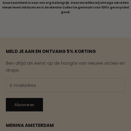
Duurzaamheid is voor ons erg belangrijk. Daarom willen wij vintage sieraden
nieuw leven inblazen en is de Menina Collectie gemaakt van 100% gerecycled
goud.
Naar artikel 1
Naar artikel 2
Naar artikel 3
Naar artikel 4
Naar artikel 5
MELD JE AAN EN ONTVANG 5% KORTING
Ben altijd als eerst op de hoogte van nieuwe acties en
drops.
Abonneren
MENINA AMSTERDAM