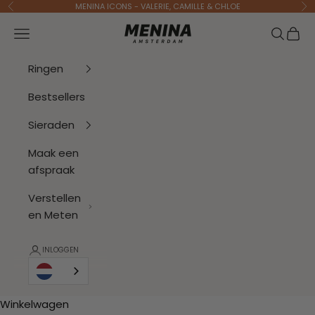
Naar inhoud
MENINA ICONS - VALERIE, CAMILLE & CHLOE
Vorige
Vo
Menina Amsterdam
Navigatiemenu openen
Zoeken 
Wink
Ringen
Bestsellers
Sieraden
Maak een
afspraak
Verstellen
en Meten
INLOGGEN
Winkelwagen