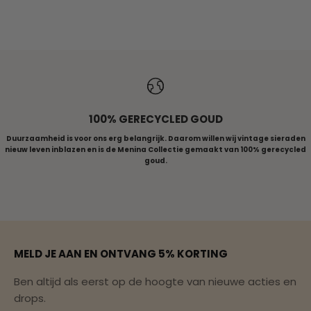
ALLE RINGEN
100% GERECYCLED GOUD
Duurzaamheid is voor ons erg belangrijk. Daarom willen wij vintage sieraden
nieuw leven inblazen en is de Menina Collectie gemaakt van 100% gerecycled
goud.
Naar artikel 1
Naar artikel 2
Naar artikel 3
Naar artikel 4
Naar artikel 5
MELD JE AAN EN ONTVANG 5% KORTING
Ben altijd als eerst op de hoogte van nieuwe acties en
drops.