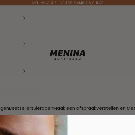
MENINA ICONS - VALERIE, CAMILLE & CHLOE
Menina Amsterdam
ngen
Bestsellers
Sieraden
Maak een afspraak
Verstellen en Me
Je winkelwagen is leeg