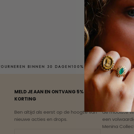
F
URNEREN BINNEN 30 DAGEN
100% GERECYCLED GOUD
EI
MELD JE AAN EN ONTVANG 5%
MENINA AMS
KORTING
In 2019 begon
Ben altijd als eerst op de hoogte van
de mooiste vi
nieuwe acties en drops.
een volwaardi
Menina Collec