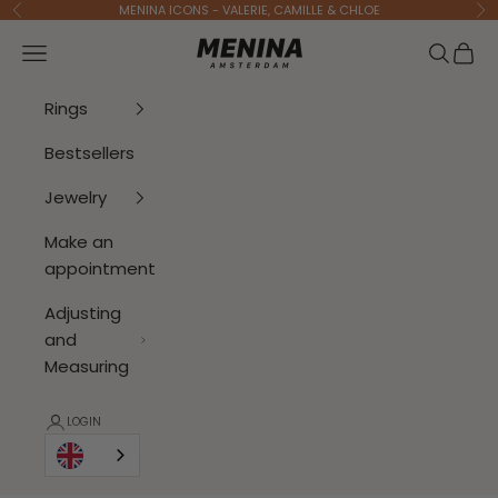
To Content
MENINA ICONS - VALERIE, CAMILLE & CHLOE
Previous
Ne
Menina Amsterdam
Open navigation menu
Open se
Open 
Rings
Bestsellers
Jewelry
Make an
appointment
Adjusting
and
Measuring
LOGIN