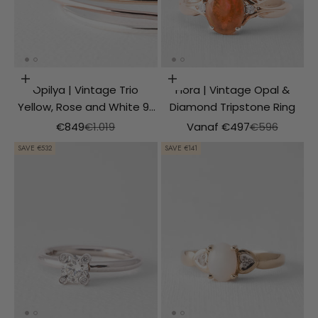
ADD TO SHOPPING CART
Choosing options
Opilya | Vintage Trio
Fiora | Vintage Opal &
Yellow, Rose and White 9k
Diamond Tripstone Ring
Bangle
Aanbiedingsprijs
Normale prijs
Aanbiedingsprijs
Normale prijs
€849
€1.019
Vanaf €497
€596
SAVE €532
SAVE €141