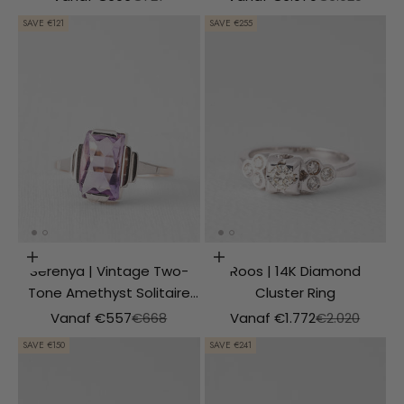
SAVE €121
SAVE €255
Choosing options
Choosing options
Serenya | Vintage Two-
Roos | 14K Diamond
Tone Amethyst Solitaire
Cluster Ring
Ring
Aanbiedingsprijs
Normale prijs
Aanbiedingsprijs
Normale prijs
Vanaf €557
€668
Vanaf €1.772
€2.020
SAVE €150
SAVE €241