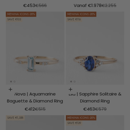
Aanbiedingsprijs
Normale prijs
Aanbiedingsprijs
Normale prijs
€453
€566
Vanaf €1.978
€2.255
MENINA ICONS -20%
MENINA ICONS -20%
SAVE €103
SAVE €116
Choosing options
Choosing options
Nova | Aquamarine
Ella | Sapphire Solitaire &
Baguette & Diamond Ring
Diamond Ring
Aanbiedingsprijs
Normale prijs
Aanbiedingsprijs
Normale prijs
€412
€515
€463
€579
SAVE €1,358
MENINA ICONS -20%
SAVE €129