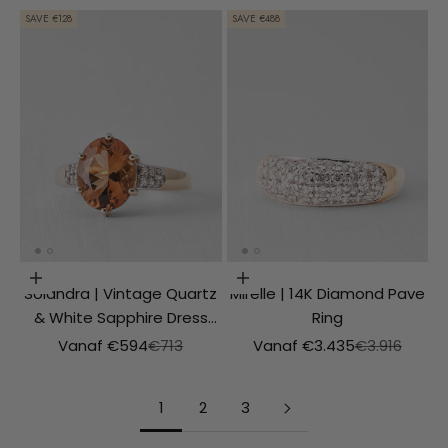
SAVE €128
SAVE €488
Choosing options
Choosing options
Solandra | Vintage Quartz
Mirelle | 14K Diamond Pave
& White Sapphire Dress
Ring
Ring
Aanbiedingsprijs
Normale prijs
Aanbiedingsprijs
Normale prij
Vanaf €594
€713
Vanaf €3.435
€3.916
1
2
3