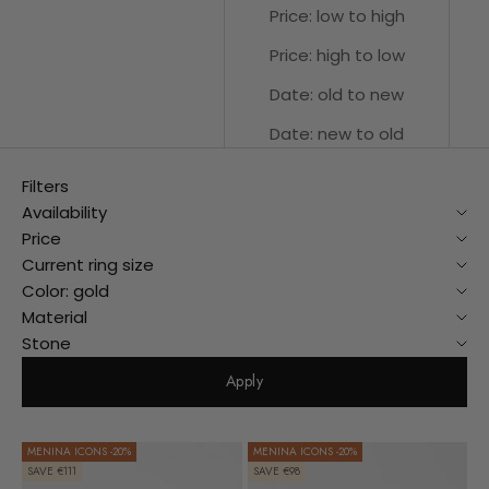
Price: low to high
Price: high to low
Date: old to new
Date: new to old
Filters
Availability
Price
Current ring size
Color: gold
Material
Stone
Apply
MENINA ICONS -20%
MENINA ICONS -20%
SAVE €111
SAVE €98