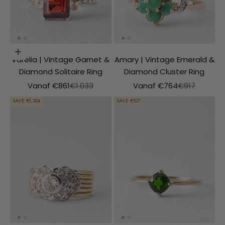
Choosing options
Varelia | Vintage Garnet &
Amary | Vintage Emerald &
Diamond Solitaire Ring
Diamond Cluster Ring
Aanbiedingsprijs
Normale prijs
Aanbiedingsprijs
Normale prij
Vanaf €861
€1.033
Vanaf €764
€917
SAVE €1,304
SAVE €107