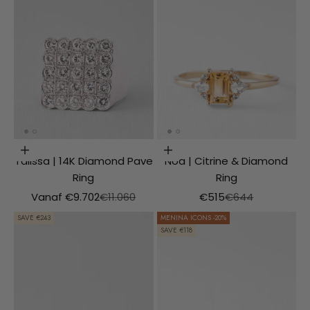
Choosing options
Choosing options
Talissa | 14K Diamond Pave
Noa | Citrine & Diamond
Ring
Ring
Aanbiedingsprijs
Normale prijs
Aanbiedingsprijs
Normale prijs
Vanaf €9.702
€11.060
€515
€644
SAVE €243
MENINA ICONS -20%
SAVE €118