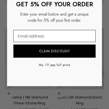
GET 5% OFF YOUR ORDER
Choosing options
Choosing options
Nivara | 14K Diamond
Fleur | 14K Diamond
Enter your email below and get a unique
Three-Stone Ring
Solitaire Ring
code for 5% off your first order.
Aanbiedingsprijs
Normale prijs
Aanbiedingsprijs
Normale prijs
Vanaf €2.828
€3.224
Vanaf €1.541
€1.757
SAVE €1,489
SAVE €440
⁣⁢Enter your email address
CLAIM DISCOUNT
No, I'll pay full price
Choosing options
Choosing options
Yarina | 18K Diamond
Lysa | 14K Diamond Band
Three-Stone Ring
Ring