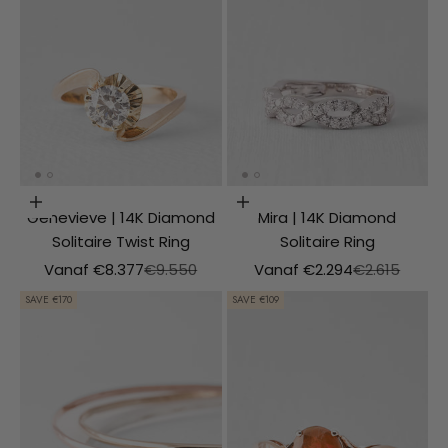
Choosing options
Choosing options
Genevieve | 14K Diamond
Mira | 14K Diamond
Solitaire Twist Ring
Solitaire Ring
Aanbiedingsprijs
Normale prijs
Aanbiedingsprijs
Normale prij
Vanaf €8.377
€9.550
Vanaf €2.294
€2.615
SAVE €170
SAVE €109