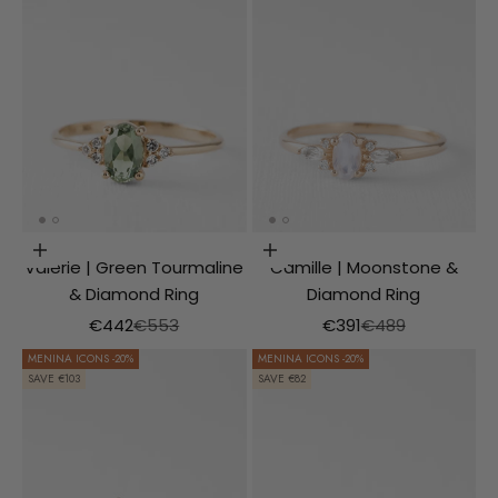
Choosing options
Choosing options
Valerie | Green Tourmaline
Camille | Moonstone &
& Diamond Ring
Diamond Ring
Aanbiedingsprijs
Normale prijs
Aanbiedingsprijs
Normale prijs
€442
€553
€391
€489
MENINA ICONS -20%
MENINA ICONS -20%
SAVE €103
SAVE €82