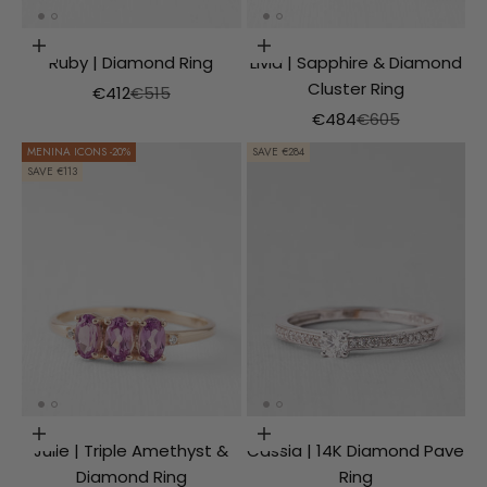
Choosing options
Choosing options
Ruby | Diamond Ring
Livia | Sapphire & Diamond
Cluster Ring
Aanbiedingsprijs
Normale prijs
€412
€515
Aanbiedingsprijs
Normale prijs
€484
€605
MENINA ICONS -20%
SAVE €284
SAVE €113
Choosing options
Choosing options
Julie | Triple Amethyst &
Cassia | 14K Diamond Pave
Diamond Ring
Ring