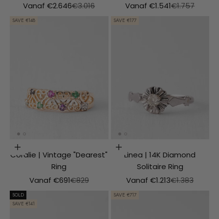
Aanbiedingsprijs
Normale prijs
Aanbiedingsprijs
Normale prijs
Vanaf €2.646
€3.016
Vanaf €1.541
€1.757
SAVE €148
SAVE €177
Choosing options
Choosing options
Coralie | Vintage "Dearest"
Linea | 14K Diamond
Ring
Solitaire Ring
Aanbiedingsprijs
Normale prijs
Aanbiedingsprijs
Normale prijs
Vanaf €691
€829
Vanaf €1.213
€1.383
SOLD
SAVE €717
SAVE €141