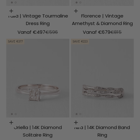
Choosing options
Choosing options
Talia | Vintage Tourmaline
Florence | Vintage
Dress Ring
Amethyst & Diamond Ring
Aanbiedingsprijs
Normale prijs
Aanbiedingsprijs
Normale prij
Vanaf €497
€596
Vanaf €679
€815
SAVE €377
SAVE €223
Choosing options
Choosing options
Oriella | 14K Diamond
Nira | 14K Diamond Band
Solitaire Ring
Ring