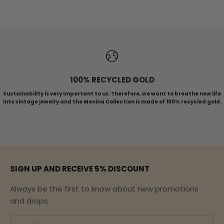
ALL RINGS
100% RECYCLED GOLD
Sustainability is very important to us. Therefore, we want to breathe new life
into vintage jewelry and the Menina Collection is made of 100% recycled gold.
To article 1
To Article 2
To Article 3
To Article 4
To Article 5
SIGN UP AND RECEIVE 5% DISCOUNT
Always be the first to know about new promotions
and drops.