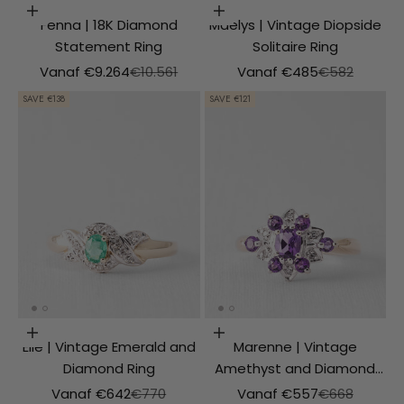
Choosing options
Choosing options
Fenna | 18K Diamond
Maelys | Vintage Diopside
Statement Ring
Solitaire Ring
Aanbiedingsprijs
Normale prijs
Aanbiedingsprijs
Normale prijs
Vanaf €9.264
€10.561
Vanaf €485
€582
SAVE €138
SAVE €121
Choosing options
Choosing options
Elle | Vintage Emerald and
Marenne | Vintage
Diamond Ring
Amethyst and Diamond
Cluster Ring
Aanbiedingsprijs
Normale prijs
Aanbiedingsprijs
Normale prijs
Vanaf €642
€770
Vanaf €557
€668