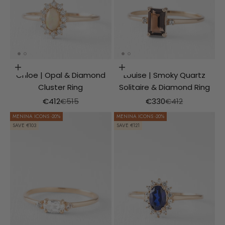
Choosing options
Choosing options
Chloe | Opal & Diamond
Louise | Smoky Quartz
Cluster Ring
Solitaire & Diamond Ring
Aanbiedingsprijs
Normale prijs
Aanbiedingsprijs
Normale prijs
€412
€515
€330
€412
MENINA ICONS -20%
MENINA ICONS -20%
SAVE €103
SAVE €121