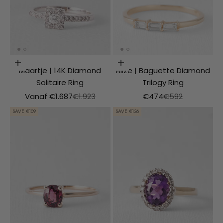
Choosing options
Choosing options
Maartje | 14K Diamond
Alize | Baguette Diamond
Solitaire Ring
Trilogy Ring
Aanbiedingsprijs
Normale prijs
Aanbiedingsprijs
Normale prijs
Vanaf €1.687
€1.923
€474
€592
SAVE €109
SAVE €136