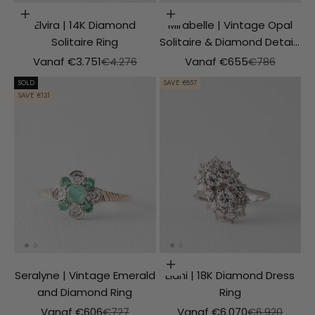
Choosing options
Choosing options
Elvira | 14K Diamond
Mirabelle | Vintage Opal
Solitaire Ring
Solitaire & Diamond Details
Ring
Aanbiedingsprijs
Normale prijs
Aanbiedingsprijs
Normale prijs
Vanaf €3.751
€4.276
Vanaf €655
€786
SOLD
SAVE €857
SAVE €131
Choosing options
Seralyne | Vintage Emerald
Elani | 18K Diamond Dress
and Diamond Ring
Ring
Aanbiedingsprijs
Normale prijs
Aanbiedingsprijs
Normale prijs
Vanaf €606
€727
Vanaf €6.070
€6.920