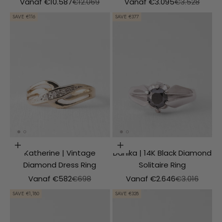
Aanbiedingsprijs
Normale prijs
Aanbiedingsprijs
Normale prijs
Vanaf €10.587
€12.069
Vanaf €3.095
€3.528
SAVE €116
SAVE €377
Choosing options
Choosing options
Katherine | Vintage
Danika | 14K Black Diamond
Diamond Dress Ring
Solitaire Ring
Aanbiedingsprijs
Normale prijs
Aanbiedingsprijs
Normale prij
Vanaf €582
€698
Vanaf €2.646
€3.016
SAVE €1,180
SAVE €328