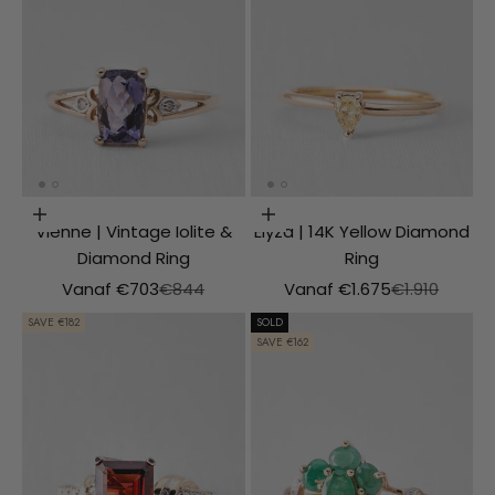
Choosing options
Choosing options
Vienne | Vintage Iolite &
Elyza | 14K Yellow Diamond
Diamond Ring
Ring
Aanbiedingsprijs
Normale prijs
Aanbiedingsprijs
Normale prij
Vanaf €703
€844
Vanaf €1.675
€1.910
SAVE €182
SOLD
SAVE €162