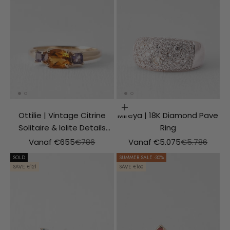
Choosing options
Ottilie | Vintage Citrine
Mireya | 18K Diamond Pave
Solitaire & Iolite Details
Ring
Ring
Aanbiedingsprijs
Normale prijs
Aanbiedingsprijs
Normale prijs
Vanaf €655
€786
Vanaf €5.075
€5.786
SOLD
SUMMER SALE -30%
SAVE €121
SAVE €160