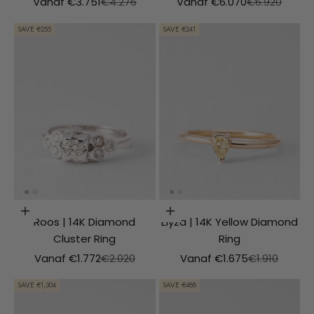
Aanbiedingsprijs
Normale prijs
Aanbiedingsprijs
Normale prijs
Vanaf €3.751
€4.276
Vanaf €6.070
€6.920
SAVE €255
SAVE €241
Choosing options
Choosing options
Roos | 14K Diamond
Elyza | 14K Yellow Diamond
Cluster Ring
Ring
Aanbiedingsprijs
Normale prijs
Aanbiedingsprijs
Normale prij
Vanaf €1.772
€2.020
Vanaf €1.675
€1.910
SAVE €1,304
SAVE €488