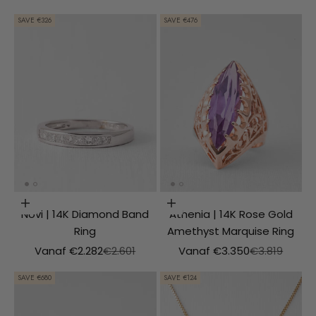
SAVE €326
SAVE €476
Choosing options
Choosing options
Novi | 14K Diamond Band
Athenia | 14K Rose Gold
Ring
Amethyst Marquise Ring
Aanbiedingsprijs
Normale prijs
Aanbiedingsprijs
Normale prij
Vanaf €2.282
€2.601
Vanaf €3.350
€3.819
SAVE €680
SAVE €124