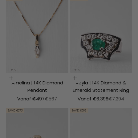
Choosing options
Choosing options
Amelina | 14K Diamond
Veyla | 14K Diamond &
Pendant
Emerald Statement Ring
Aanbiedingsprijs
Normale prijs
Aanbiedingsprijs
Normale prijs
Vanaf €497
€567
Vanaf €6.398
€7.294
SAVE €275
SAVE €593