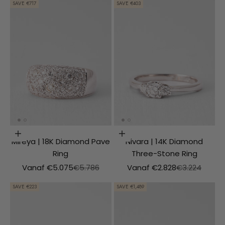
SAVE €717
SAVE €403
Choosing options
Choosing options
Mireya | 18K Diamond Pave
Nivara | 14K Diamond
Ring
Three-Stone Ring
Aanbiedingsprijs
Normale prijs
Aanbiedingsprijs
Normale prijs
Vanaf €5.075
€5.786
Vanaf €2.828
€3.224
SAVE €223
SAVE €1,489