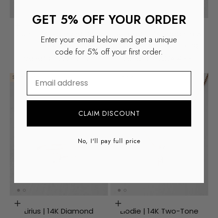
GET 5% OFF YOUR ORDER
Choosing options
Choosing options
Vian | 14K Diamond Band
Ariellea | 14K Sapphire &
Enter your email below and get a unique
Ring
Diamond Cluster Ring
code for 5% off your first order.
Aanbiedingsprijs
Normale prijs
Aanbiedingsprijs
Normale prijs
Vanaf €1.772
€2.020
Vanaf €4.237
€4.830
⁣⁢Enter your email address
SAVE €248
SAVE €68
CLAIM DISCOUNT
No, I'll pay full price
Choosing options
Choosing options
Lirius | 14K Diamond
Elodie | 14K Two-Tone