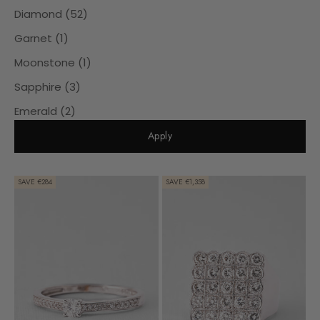
Diamond (52)
Garnet (1)
Moonstone (1)
Sapphire (3)
Emerald (2)
Apply
SAVE €284
SAVE €1,358