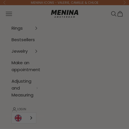
To Content
MENINA ICONS - VALERIE, CAMILLE & CHLOE
Previous
Ne
Menina Amsterdam
Open navigation menu
Open se
Open 
Rings
Bestsellers
Jewelry
Make an
appointment
Adjusting
and
Measuring
LOGIN