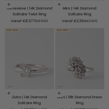
Choosing options
Choosing options
Genevieve | 14K Diamond
Mira | 14K Diamond
Solitaire Twist Ring
Solitaire Ring
Aanbiedingsprijs
Normale prijs
Aanbiedingsprijs
Normale prij
Vanaf €8.377
€9.550
Vanaf €2.294
€2.615
SAVE €532
SAVE €857
Choosing options
Choosing options
Elvira | 14K Diamond
Elani | 18K Diamond Dress
Solitaire Ring
Ring