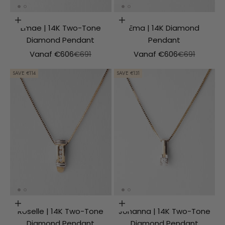
Choosing options
Choosing options
Emae | 14K Two-Tone
Ema | 14K Diamond
Diamond Pendant
Pendant
Aanbiedingsprijs
Normale prijs
Aanbiedingsprijs
Normale prij
Vanaf €606
€691
Vanaf €606
€691
SAVE €114
SAVE €131
Choosing options
Choosing options
Roselle | 14K Two-Tone
Johanna | 14K Two-Tone
Diamond Pendant
Diamond Pendant