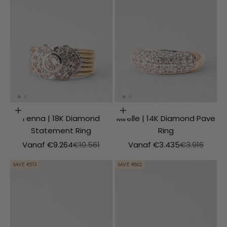
Choosing options
Choosing options
Fenna | 18K Diamond
Mirelle | 14K Diamond Pave
Statement Ring
Ring
Aanbiedingsprijs
Normale prijs
Aanbiedingsprijs
Normale prij
Vanaf €9.264
€10.561
Vanaf €3.435
€3.916
SAVE €513
SAVE €802