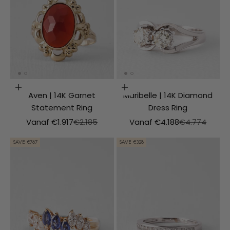
Choosing options
Choosing options
Aven | 14K Garnet
Maribelle | 14K Diamond
Statement Ring
Dress Ring
Aanbiedingsprijs
Normale prijs
Aanbiedingsprijs
Normale prijs
Vanaf €1.917
€2.185
Vanaf €4.188
€4.774
SAVE €767
SAVE €328