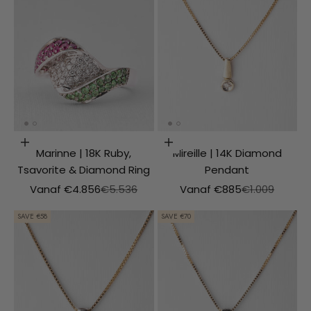
Choosing options
Choosing options
Marinne | 18K Ruby,
Mireille | 14K Diamond
Tsavorite & Diamond Ring
Pendant
Aanbiedingsprijs
Normale prijs
Aanbiedingsprijs
Normale prijs
Vanaf €4.856
€5.536
Vanaf €885
€1.009
SAVE €58
SAVE €70