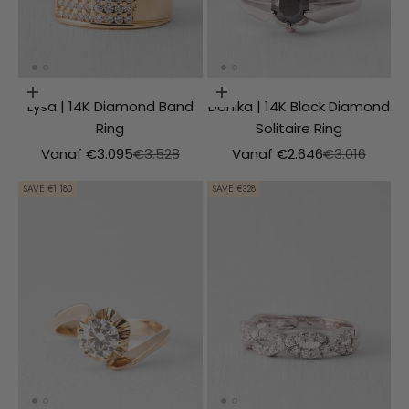
Choosing options
Choosing options
Lysa | 14K Diamond Band
Danika | 14K Black Diamond
Ring
Solitaire Ring
Aanbiedingsprijs
Normale prijs
Aanbiedingsprijs
Normale prij
Vanaf €3.095
€3.528
Vanaf €2.646
€3.016
SAVE €1,180
SAVE €328