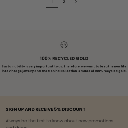
1
2
ALL RINGS
100% RECYCLED GOLD
Sustainability is very important to us. Therefore, we want to breathe new life
into vintage jewelry and the Menina Collection is made of 100% recycled gold.
To article 1
To Article 2
To Article 3
To Article 4
To Article 5
SIGN UP AND RECEIVE 5% DISCOUNT
Always be the first to know about new promotions
and drops.