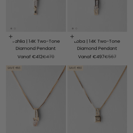
Choosing options
Choosing options
Tahlia | 14K Two-Tone
Ebba | 14K Two-Tone
Diamond Pendant
Diamond Pendant
Aanbiedingsprijs
Normale prijs
Aanbiedingsprijs
Normale prijs
Vanaf €412
€470
Vanaf €497
€567
SAVE €85
SAVE €85