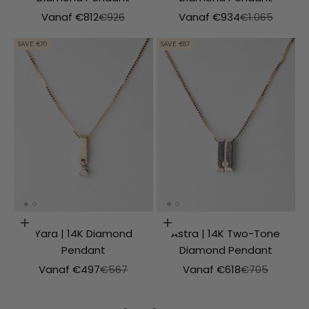
Aanbiedingsprijs
Normale prijs
Aanbiedingsprijs
Normale prijs
Vanaf €812
€926
Vanaf €934
€1.065
SAVE €70
SAVE €87
Choosing options
Choosing options
Yara | 14K Diamond
Astra | 14K Two-Tone
Pendant
Diamond Pendant
Aanbiedingsprijs
Normale prijs
Aanbiedingsprijs
Normale prijs
Vanaf €497
€567
Vanaf €618
€705