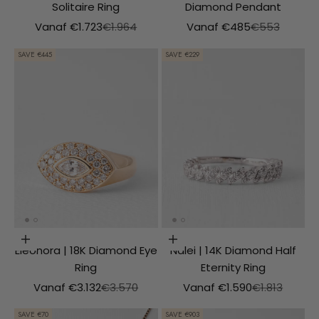
Solitaire Ring
Diamond Pendant
Aanbiedingsprijs
Normale prijs
Aanbiedingsprijs
Normale prijs
Vanaf €1.723
€1.964
Vanaf €485
€553
SAVE €445
SAVE €229
Choosing options
Choosing options
Eleonora | 18K Diamond Eye
Nalei | 14K Diamond Half
Ring
Eternity Ring
Aanbiedingsprijs
Normale prijs
Aanbiedingsprijs
Normale prij
Vanaf €3.132
€3.570
Vanaf €1.590
€1.813
SAVE €70
SAVE €903