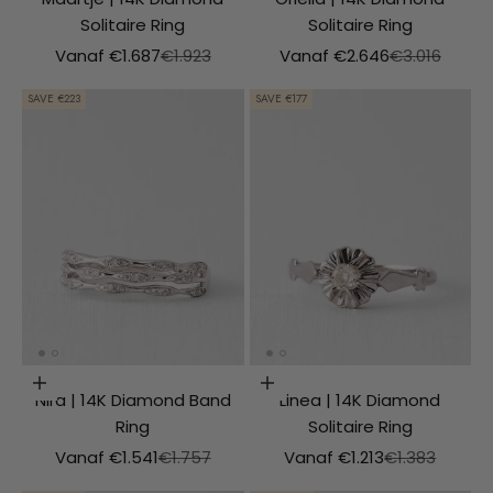
Solitaire Ring
Solitaire Ring
Aanbiedingsprijs
Normale prijs
Aanbiedingsprijs
Normale prij
Vanaf €1.687
€1.923
Vanaf €2.646
€3.016
SAVE €223
SAVE €177
Choosing options
Choosing options
Nira | 14K Diamond Band
Linea | 14K Diamond
Ring
Solitaire Ring
Aanbiedingsprijs
Normale prijs
Aanbiedingsprijs
Normale prijs
Vanaf €1.541
€1.757
Vanaf €1.213
€1.383