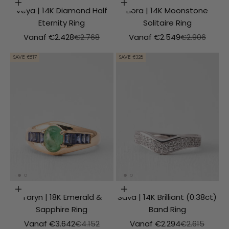
Choosing options
Choosing options
Veya | 14K Diamond Half
Liora | 14K Moonstone
Eternity Ring
Solitaire Ring
Aanbiedingsprijs
Normale prijs
Aanbiedingsprijs
Normale prijs
Vanaf €2.428
€2.768
Vanaf €2.549
€2.906
SAVE €517
SAVE €328
Choosing options
Choosing options
Taryn | 18K Emerald &
Sava | 14K Brilliant (0.38ct)
Sapphire Ring
Band Ring
Aanbiedingsprijs
Normale prijs
Aanbiedingsprijs
Normale prij
Vanaf €3.642
€4.152
Vanaf €2.294
€2.615