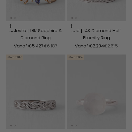
Choosing options
Choosing options
Seleste | 18K Sapphire &
Lirie | 14K Diamond Half
Diamond Ring
Eternity Ring
Aanbiedingsprijs
Normale prijs
Aanbiedingsprijs
Normale prij
Vanaf €5.427
€6.187
Vanaf €2.294
€2.615
SAVE €347
SAVE €364