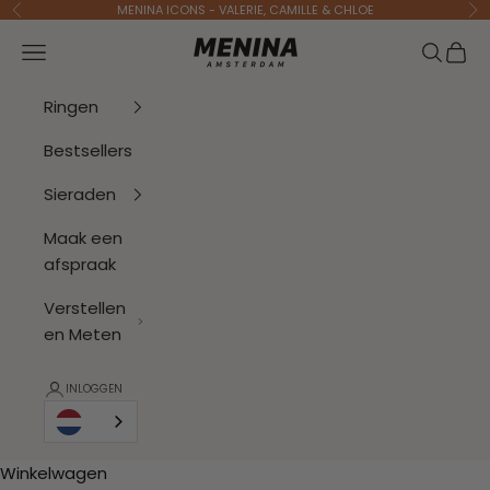
Naar inhoud
MENINA ICONS - VALERIE, CAMILLE & CHLOE
Vorige
Vo
Menina Amsterdam
Navigatiemenu openen
Zoeken 
Wink
Ringen
Bestsellers
Sieraden
Maak een
afspraak
Verstellen
en Meten
INLOGGEN
Winkelwagen