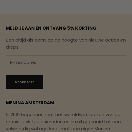
Naar artikel 1
Naar artikel 2
Naar artikel 3
Naar artikel 4
Naar artikel 5
MELD JE AAN EN ONTVANG 5% KORTING
Ben altijd als eerst op de hoogte van nieuwe acties en
drops.
Abonneren
MENINA AMSTERDAM
In 2019 begonnen met het wereldwijd zoeken van de
mooiste vintage sieraden en nu uitgegroeid tot een
volwaardig vintage label met een eigen Menina