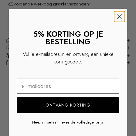
Volgende werkdag
gratis
verzonden*
RHODEEKOK
, ISADEEJANSEN
, ROXANNEKWANT
EN 29K+ ANDERE VOLGERS HOUDEN VAN ONZE SIERADEN
5% KORTING OP JE
BESTELLING
Omschrijving
Product Details
Vul je e-mailadres in en ontvang een unieke
Verzenden & Retourneren
kortingscode.
Bekijk dit item in het echt
⁣⁢Enter your email address
ONTVANG KORTING
Nee, ik betaal liever de volledige prijs