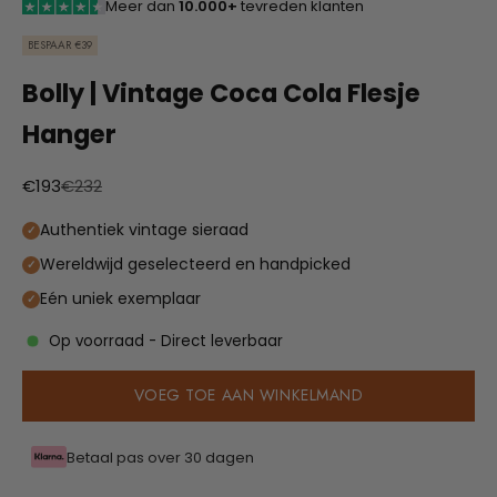
Meer dan
10.000+
tevreden klanten
BESPAAR €39
Bolly | Vintage Coca Cola Flesje
Hanger
Aanbiedingsprijs
Normale prijs
€193
€232
Authentiek vintage sieraad
Wereldwijd geselecteerd en handpicked
Eén uniek exemplaar
Op voorraad - Direct leverbaar
VOEG TOE AAN WINKELMAND
Betaal pas over 30 dagen