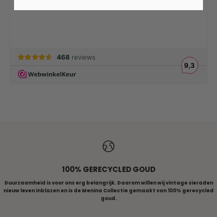
ALLE RINGEN
100% GERECYCLED GOUD
Duurzaamheid is voor ons erg belangrijk. Daarom willen wij vintage sieraden
nieuw leven inblazen en is de Menina Collectie gemaakt van 100% gerecycled
goud.