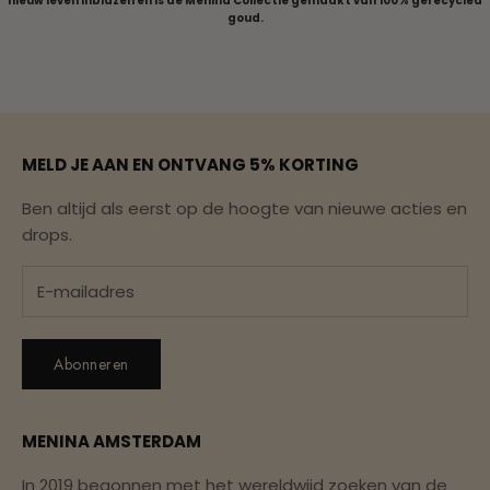
nieuw leven inblazen en is de Menina Collectie gemaakt van 100% gerecycled
goud.
Naar artikel 1
Naar artikel 2
Naar artikel 3
Naar artikel 4
Naar artikel 5
MELD JE AAN EN ONTVANG 5% KORTING
Ben altijd als eerst op de hoogte van nieuwe acties en
drops.
Abonneren
MENINA AMSTERDAM
In 2019 begonnen met het wereldwijd zoeken van de