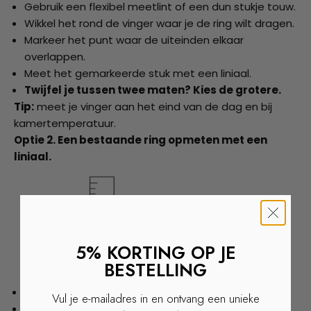
Gebruik een flexibel meetlint of een dun stukje touw.
Wikkel het rond de vinger waar je de ring wilt dragen.
Markeer het punt waar de uiteinden elkaar
overlappen.
Meet het gemarkeerde stuk met een liniaal.
Twijfel je tussen twee maten? Kies de grotere.
Tip:
meet je vinger aan het eind van de dag en bij
kamertemperatuur.
Optie 2. Een bestaande ring opmeten met een
liniaal.
5% KORTING OP JE
BESTELLING
Leg de ring plat op een harde ondergrond.
Vul je e-mailadres in en ontvang een unieke
Meet de binnendiameter met een liniaal.