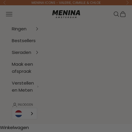
Naar inhoud
MENINA ICONS - VALERIE, CAMILLE & CHLOE
Vorige
Vo
Menina Amsterdam
Navigatiemenu openen
Zoeken 
Wink
Ringen
Bestsellers
Sieraden
Maak een
afspraak
Verstellen
en Meten
INLOGGEN
Winkelwagen