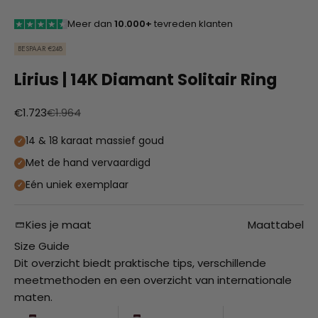
Meer dan
10.000+
tevreden klanten
BESPAAR €248
Lirius | 14K Diamant Solitair Ring
Aanbiedingsprijs
Normale prijs
€1.723
€1.964
14 & 18 karaat massief goud
Met de hand vervaardigd
Eén uniek exemplaar
Kies je maat
Maattabel
Size Guide
Dit overzicht biedt praktische tips, verschillende
meetmethoden en een overzicht van internationale
maten.