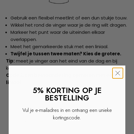
Gebruik een flexibel meetlint of een dun stukje touw.
Wikkel het rond de vinger waar je de ring wilt dragen.
Markeer het punt waar de uiteinden elkaar
overlappen.
Meet het gemarkeerde stuk met een liniaal.
Twijfel je tussen twee maten? Kies de grotere.
Tip:
meet je vinger aan het eind van de dag en bij
kamertemperatuur.
Optie 2. Een bestaande ring opmeten met een
liniaal.
5% KORTING OP JE
BESTELLING
Vul je e-mailadres in en ontvang een unieke
kortingscode.