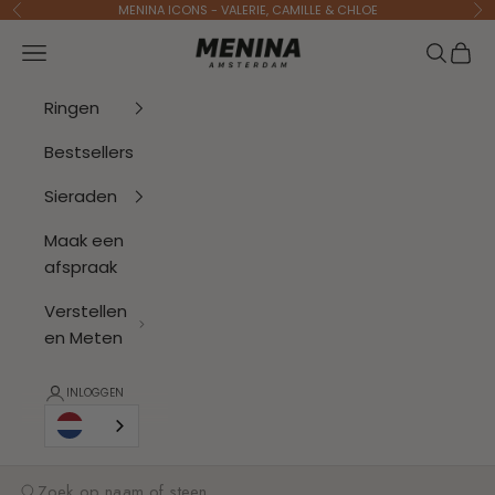
Naar inhoud
MENINA ICONS - VALERIE, CAMILLE & CHLOE
Vorige
Vo
Menina Amsterdam
Navigatiemenu openen
Zoeken 
Wink
Ringen
Bestsellers
Sieraden
Maak een
afspraak
Verstellen
en Meten
INLOGGEN