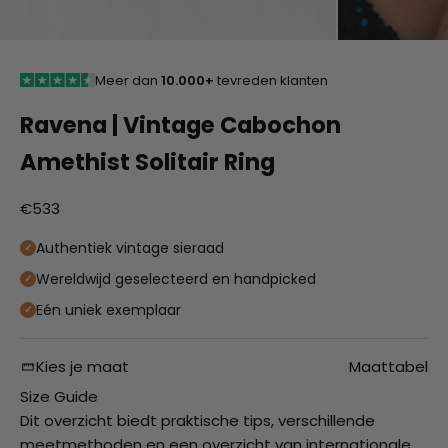
Meer dan
10.000+
tevreden klanten
Ravena | Vintage Cabochon
Amethist Solitair Ring
Aanbiedingsprijs
€533
Authentiek vintage sieraad
Wereldwijd geselecteerd en handpicked
Eén uniek exemplaar
Kies je maat
Maattabel
Size Guide
Dit overzicht biedt praktische tips, verschillende
meetmethoden en een overzicht van internationale