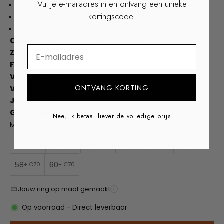
Vul je e-mailadres in en ontvang een unieke
Leg de ring plat op een harde ondergrond.
kortingscode.
Meet de binnendiameter met een liniaal.
Gebruik onze tabel om dit om te rekenen.
Optie 3. Internationale ringmaten.
⁣⁢Enter your email address
Zwitserland:
1–30 (omtrek)
Frankrijk / Duitsland:
41–76
Verenigd Koninkrijk:
A–Z
ONTVANG KORTING
VS & Canada:
1–16
Japan:
1–27
Gemiddelde ringmaat voor vrouwen
Nee, ik betaal liever de volledige prijs
Meestal tussen maat 52 en 54.
48
50
52
54
56
+ €40
+ €40
+ €40
huidige maat
+ €70
58
60
+ €70
+ €70
Jouw ring op maat gemaakt
i
Op voorraad - Direct leverbaar