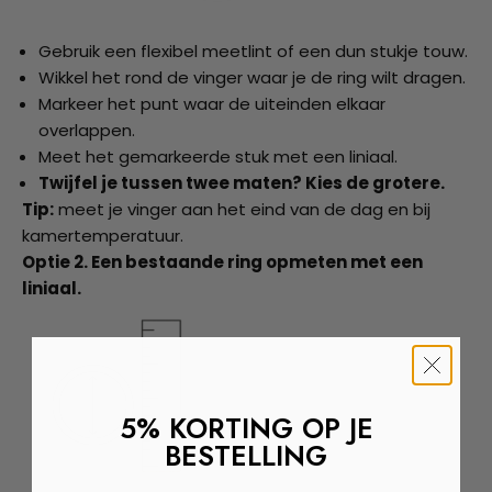
Gebruik een flexibel meetlint of een dun stukje touw.
Wikkel het rond de vinger waar je de ring wilt dragen.
Markeer het punt waar de uiteinden elkaar
overlappen.
Meet het gemarkeerde stuk met een liniaal.
Twijfel je tussen twee maten? Kies de grotere.
Tip:
meet je vinger aan het eind van de dag en bij
kamertemperatuur.
Optie 2. Een bestaande ring opmeten met een
liniaal.
5% KORTING OP JE
BESTELLING