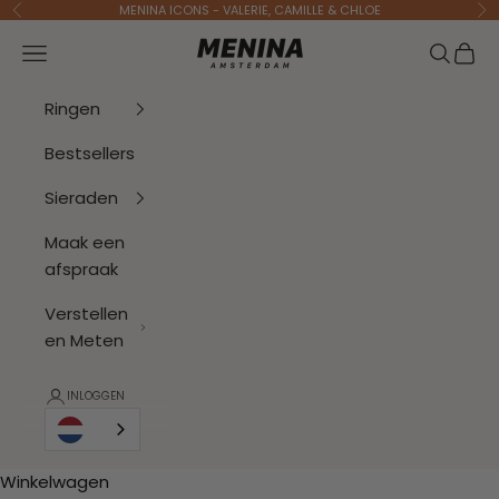
Naar inhoud
MENINA ICONS - VALERIE, CAMILLE & CHLOE
Vorige
Vo
Menina Amsterdam
Navigatiemenu openen
Zoeken 
Wink
Ringen
Bestsellers
Sieraden
Maak een
afspraak
Verstellen
en Meten
INLOGGEN
Winkelwagen