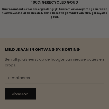
100% GERECYCLED GOUD
Duurzaamheid is voor ons erg belangrijk. Daarom willen wij vintage sieraden
nieuw leven inblazen en is de Menina Collectie gemaakt van 100% gerecycled
goud.
Naar artikel 1
Naar artikel 2
Naar artikel 3
Naar artikel 4
Naar artikel 5
MELD JE AAN EN ONTVANG 5% KORTING
Ben altijd als eerst op de hoogte van nieuwe acties en
drops.
Abonneren