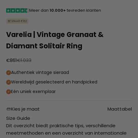
Meer dan
10.000+
tevreden klanten
BESPAAR €182
Varelia | Vintage Granaat &
Diamant Solitair Ring
Aanbiedingsprijs
Normale prijs
€861
€1.033
Authentiek vintage sieraad
Wereldwijd geselecteerd en handpicked
Eén uniek exemplaar
Kies je maat
Maattabel
Size Guide
Dit overzicht biedt praktische tips, verschillende
meetmethoden en een overzicht van internationale