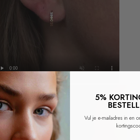
5% KORTING
BESTEL
Vul je e-mailadres in en 
kortingsco