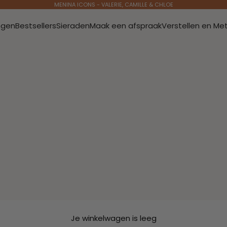
MENINA ICONS - VALERIE, CAMILLE & CHLOE
ngen
Bestsellers
Sieraden
Maak een afspraak
Verstellen en Me
Je winkelwagen is leeg