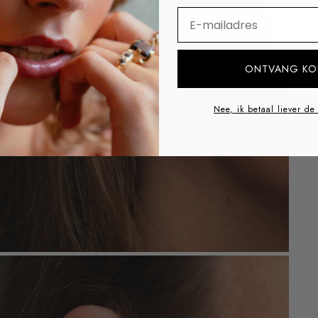
⁣⁢Enter your email addre
ONTVANG KO
Nee, ik betaal liever de