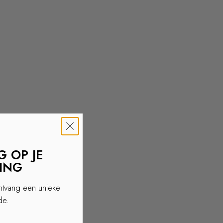
 OP JE
LING
ontvang een unieke
de.