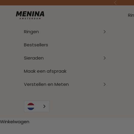
Naar inhoud
Vorige
Menina Amsterdam
Ri
Ringen
Bestsellers
Sieraden
Maak een afspraak
Verstellen en Meten
Winkelwagen