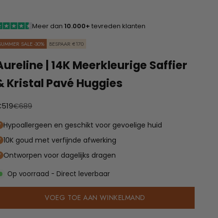
Meer dan
10.000+
tevreden klanten
SUMMER SALE -30%
BESPAAR €170
Aureline | 14K Meerkleurige Saffier
& Kristal Pavé Huggies
anbiedingsprijs
Normale prijs
€519
€689
Hypoallergeen en geschikt voor gevoelige huid
10K goud met verfijnde afwerking
Ontworpen voor dagelijks dragen
Op voorraad - Direct leverbaar
VOEG TOE AAN WINKELMAND