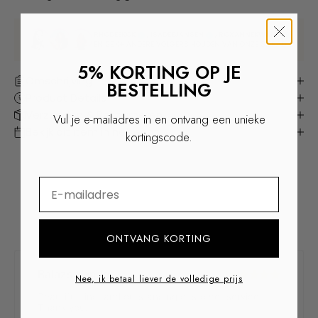
RHODEEKOK
, ISADEEJANSEN
, ROXANNEKWANT
EN 29K+ ANDERE VOLGERS HOUDEN VAN ONZE SIERADEN
5% KORTING OP JE
Omschrijving
BESTELLING
Product Details
Verzenden & Retourneren
Vul je e-mailadres in en ontvang een unieke
Bekijk dit item in het echt
kortingscode.
⁣⁢Enter your email address
ONTVANG KORTING
Nee, ik betaal liever de volledige prijs