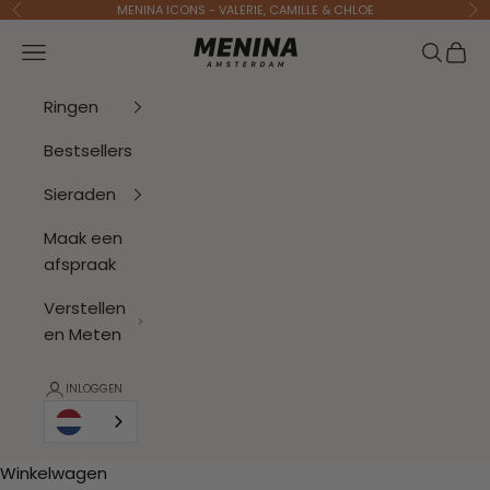
Naar inhoud
MENINA ICONS - VALERIE, CAMILLE & CHLOE
Vorige
Vo
Menina Amsterdam
Navigatiemenu openen
Zoeken 
Wink
Ringen
Bestsellers
Sieraden
Maak een
afspraak
Verstellen
en Meten
INLOGGEN
Winkelwagen