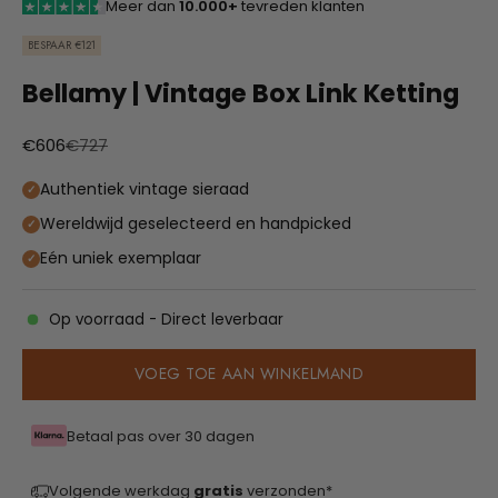
Meer dan
10.000+
tevreden klanten
BESPAAR €121
Bellamy | Vintage Box Link Ketting
Aanbiedingsprijs
Normale prijs
€606
€727
Authentiek vintage sieraad
Wereldwijd geselecteerd en handpicked
Eén uniek exemplaar
Op voorraad - Direct leverbaar
VOEG TOE AAN WINKELMAND
Betaal pas over 30 dagen
Volgende werkdag
gratis
verzonden*