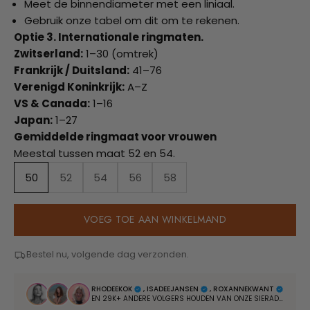
Meet de binnendiameter met een liniaal.
Gebruik onze tabel om dit om te rekenen.
Optie 3. Internationale ringmaten.
Zwitserland:
1–30 (omtrek)
Frankrijk / Duitsland:
41–76
Verenigd Koninkrijk:
A–Z
VS & Canada:
1–16
Japan:
1–27
Gemiddelde ringmaat voor vrouwen
Meestal tussen maat 52 en 54.
50
52
54
56
58
VOEG TOE AAN WINKELMAND
Bestel nu, volgende dag verzonden.
RHODEEKOK
, ISADEEJANSEN
, ROXANNEKWANT
EN 29K+ ANDERE VOLGERS HOUDEN VAN ONZE SIERADEN