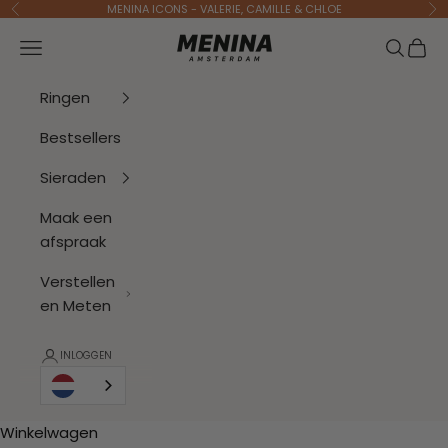
Naar inhoud
MENINA ICONS - VALERIE, CAMILLE & CHLOE
Vorige
Vo
Menina Amsterdam
Navigatiemenu openen
Zoeken 
Wink
Ringen
Bestsellers
Sieraden
Maak een
afspraak
Verstellen
en Meten
INLOGGEN
Winkelwagen