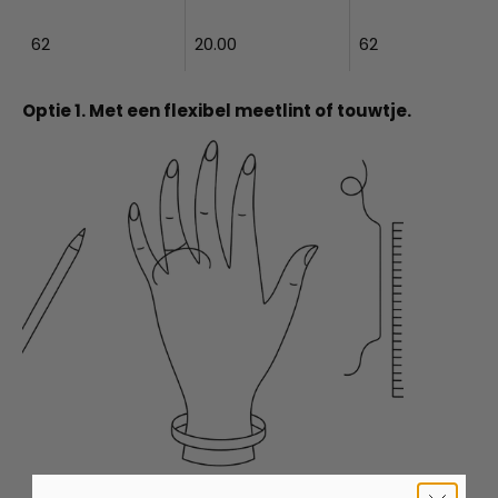
62
20.00
62
Optie 1. Met een flexibel meetlint of touwtje.