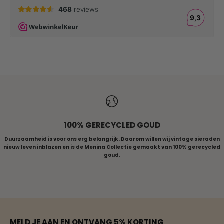
ALLE RINGEN
100% GERECYCLED GOUD
Duurzaamheid is voor ons erg belangrijk. Daarom willen wij vintage sieraden
nieuw leven inblazen en is de Menina Collectie gemaakt van 100% gerecycled
goud.
Naar artikel 1
Naar artikel 2
Naar artikel 3
Naar artikel 4
Naar artikel 5
MELD JE AAN EN ONTVANG 5% KORTING