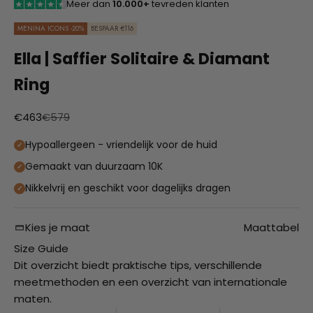
Meer dan
10.000+
tevreden klanten
MENINA ICONS -20%
BESPAAR €116
Ella | Saffier Solitaire & Diamant
Ring
Aanbiedingsprijs
Normale prijs
€463
€579
Hypoallergeen - vriendelijk voor de huid
Gemaakt van duurzaam 10K
Nikkelvrij en geschikt voor dagelijks dragen
Kies je maat
Maattabel
Size Guide
Dit overzicht biedt praktische tips, verschillende
meetmethoden en een overzicht van internationale
maten.