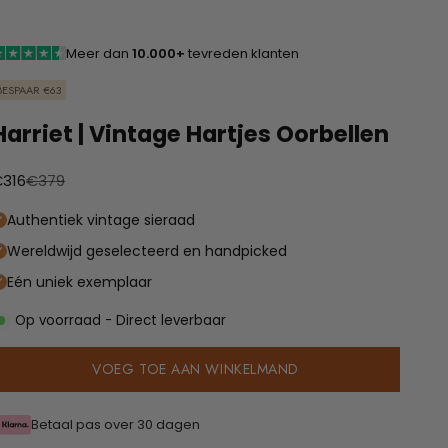
Meer dan
10.000+
tevreden klanten
BESPAAR €63
Harriet | Vintage Hartjes Oorbellen
anbiedingsprijs
Normale prijs
316
€379
Authentiek vintage sieraad
Wereldwijd geselecteerd en handpicked
Eén uniek exemplaar
Op voorraad - Direct leverbaar
VOEG TOE AAN WINKELMAND
Betaal pas over 30 dagen