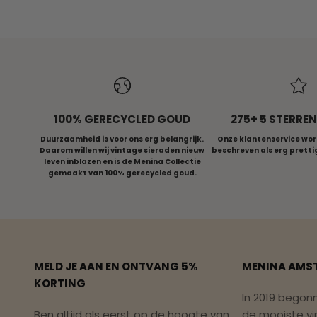
100% GERECYCLED GOUD
275+ 5 STERRE
Duurzaamheid is voor ons erg belangrijk.
Onze klantenservice wor
Daarom willen wij vintage sieraden nieuw
beschreven als erg prett
leven inblazen en is de Menina Collectie
gemaakt van 100% gerecycled goud.
MELD JE AAN EN ONTVANG 5%
MENINA AMS
KORTING
In 2019 begon
Ben altijd als eerst op de hoogte van
de mooiste vi