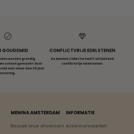
N GOUDSMID
CONFLICTVRIJE EDELSTENEN
raden worden grondig
De Menina Collectie heeft uitsluitend
en schoon gemaakt door
conflictvrije edelstenen.
smid met meer dan 20 jaar
ervaring.
MENINA AMSTERDAM
INFORMATIE
Bezoek onze showroom
Actievoorwaarden