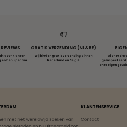
N REVIEWS
GRATIS VERZENDING (NL&BE)
EIGE
dt door klanten
Wij bieden gratis verzending binnen
Al onze sie
ig en behulpzaam.
Nederland en België.
geïnspecteerd 
onze eigen goud
TERDAM
KLANTENSERVICE
nen met het wereldwijd zoeken van
Contact
ntage sieraden en nu uitgegroeid tot