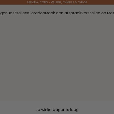
MENINA ICONS - VALERIE, CAMILLE & CHLOE
ngen
Bestsellers
Sieraden
Maak een afspraak
Verstellen en Me
Je winkelwagen is leeg