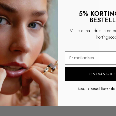
5% KORTING
BESTEL
Vul je e-mailadres in en 
kortingsco
⁣⁢Enter your email addre
ONTVANG KO
Nee, ik betaal liever de