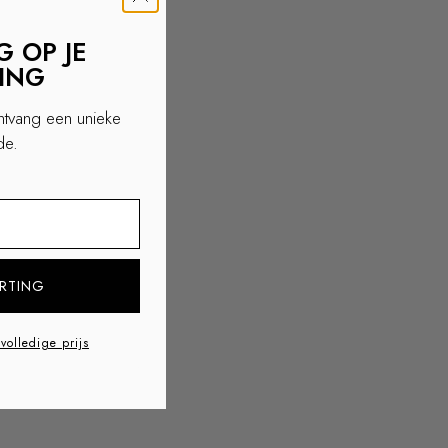
 OP JE
LING
ontvang een unieke
de.
ss
RTING
 volledige prijs