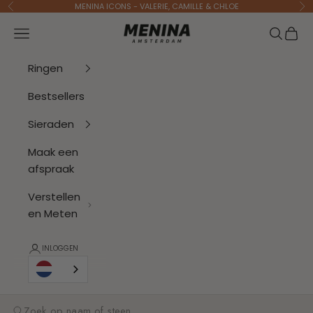
Naar inhoud
MENINA ICONS - VALERIE, CAMILLE & CHLOE
Vorige
Vo
Menina Amsterdam
Navigatiemenu openen
Zoeken 
Wink
Ringen
Bestsellers
Sieraden
Maak een
afspraak
Verstellen
en Meten
INLOGGEN