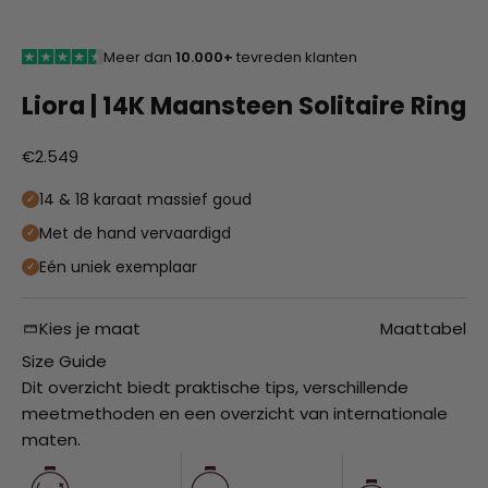
Meer dan
10.000+
tevreden klanten
Liora | 14K Maansteen Solitaire Ring
Aanbiedingsprijs
€2.549
14 & 18 karaat massief goud
Met de hand vervaardigd
Eén uniek exemplaar
Kies je maat
Maattabel
Size Guide
Dit overzicht biedt praktische tips, verschillende
meetmethoden en een overzicht van internationale
maten.