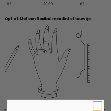
62
20.00
62
Optie 1. Met een flexibel meetlint of touwtje.
Gebruik een flexibel meetlint of een dun stukje touw.