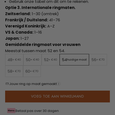
Gebruik onze tabel om dit om te rekenen.
Optie 3. Internationale ringmaten.
Zwitserland:
1–30 (omtrek)
Frankrijk / Duitsland:
41–76
Verenigd Koninkrijk:
A–Z
VS & Canada:
1–16
Japan:
1–27
Gemiddelde ringmaat voor vrouwen
Meestal tussen maat 52 en 54.
48
50
52
54
56
+ €40
+ €40
+ €40
huidige maat
+ €70
58
60
+ €70
+ €70
Jouw ring op maat gemaakt
i
VOEG TOE AAN WINKELMAND
Betaal pas over 30 dagen