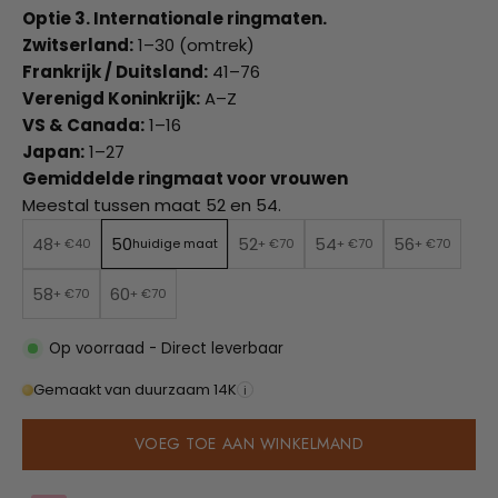
Optie 3. Internationale ringmaten.
Zwitserland:
1–30 (omtrek)
Frankrijk / Duitsland:
41–76
Verenigd Koninkrijk:
A–Z
VS & Canada:
1–16
Japan:
1–27
Gemiddelde ringmaat voor vrouwen
Meestal tussen maat 52 en 54.
48
50
52
54
56
+ €40
huidige maat
+ €70
+ €70
+ €70
58
60
+ €70
+ €70
Op voorraad - Direct leverbaar
Gemaakt van duurzaam 14K
i
VOEG TOE AAN WINKELMAND