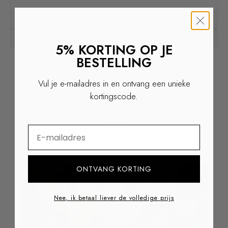
5% KORTING OP JE
BESTELLING
Vul je e-mailadres in en ontvang een unieke
kortingscode.
5000+ KLANTEN GINGEN JE
VOOR
⁣⁢Enter your email address
ONTVANG KORTING
Nee, ik betaal liever de volledige prijs