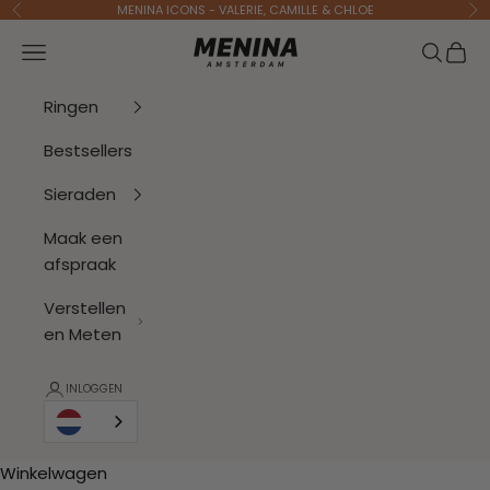
Naar inhoud
MENINA ICONS - VALERIE, CAMILLE & CHLOE
Vorige
Vo
Menina Amsterdam
Navigatiemenu openen
Zoeken 
Wink
Ringen
Bestsellers
Sieraden
Maak een
afspraak
Verstellen
en Meten
INLOGGEN
Winkelwagen