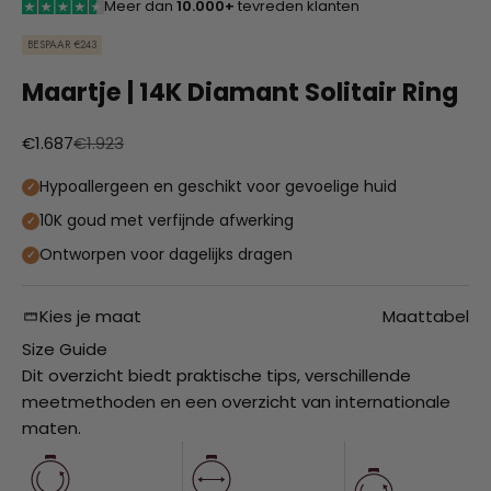
Meer dan
10.000+
tevreden klanten
BESPAAR €243
Maartje | 14K Diamant Solitair Ring
Aanbiedingsprijs
Normale prijs
€1.687
€1.923
Hypoallergeen en geschikt voor gevoelige huid
10K goud met verfijnde afwerking
Ontworpen voor dagelijks dragen
Kies je maat
Maattabel
Size Guide
Dit overzicht biedt praktische tips, verschillende
meetmethoden en een overzicht van internationale
maten.