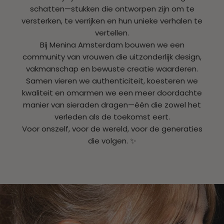
schatten—stukken die ontworpen zijn om te
versterken, te verrijken en hun unieke verhalen te
vertellen.
Bij Menina Amsterdam bouwen we een
community van vrouwen die uitzonderlijk design,
vakmanschap en bewuste creatie waarderen.
Samen vieren we authenticiteit, koesteren we
kwaliteit en omarmen we een meer doordachte
manier van sieraden dragen—één die zowel het
verleden als de toekomst eert.
Voor onszelf, voor de wereld, voor de generaties
die volgen. ✨
Naar artikel 1
Naar artikel 2
Naar artikel 3