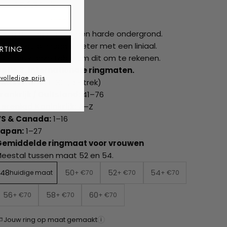
ss
Leg de ring plat op een harde ondergrond.
Meet de binnendiameter met een liniaal.
RTING
Gebruik onze tabel om dit om te rekenen.
ptie 3. Internationale ringmaten.
 volledige prijs
witserland:
1–30 (omtrek)
rankrijk / Duitsland:
41–76
erenigd Koninkrijk:
A–Z
VS & Canada:
1–16
Japan:
1–27
Gemiddelde ringmaat voor vrouwen
eestal tussen maat 52 en 54.
48
50
52
54
huidige maat
+ €70
+ €70
+ €70
56
58
60
+ €70
+ €70
+ €70
Jouw ring op maat gemaakt
i