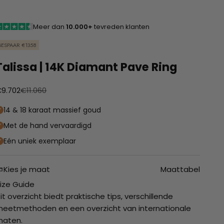
Meer dan
10.000+
tevreden klanten
BESPAAR €1358
Talissa | 14K Diamant Pave Ring
anbiedingsprijs
Normale prijs
9.702
€11.060
14 & 18 karaat massief goud
Met de hand vervaardigd
Eén uniek exemplaar
Kies je maat
Maattabel
ize Guide
it overzicht biedt praktische tips, verschillende
eetmethoden en een overzicht van internationale
maten.