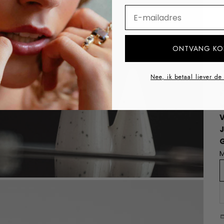
⁣⁢Enter your email addre
ONTVANG KO
O
Nee, ik betaal liever de
Z
F
V
M