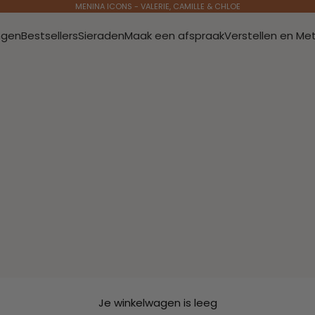
MENINA ICONS - VALERIE, CAMILLE & CHLOE
ngen
Bestsellers
Sieraden
Maak een afspraak
Verstellen en Me
Je winkelwagen is leeg