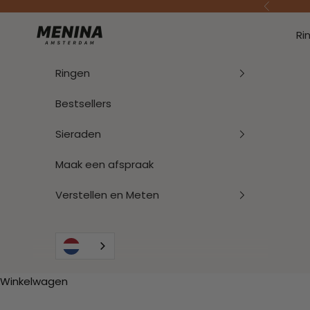
Naar inhoud
Vorige
Menina Amsterdam
Ri
Ringen
Bestsellers
Sieraden
Maak een afspraak
Verstellen en Meten
Winkelwagen