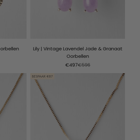
Oorbellen
Lily | Vintage Lavendel Jade & Granaat
Oorbellen
ijs
rijs
Aanbiedingsprijs
Normale prijs
€497
€596
BESPAAR €87