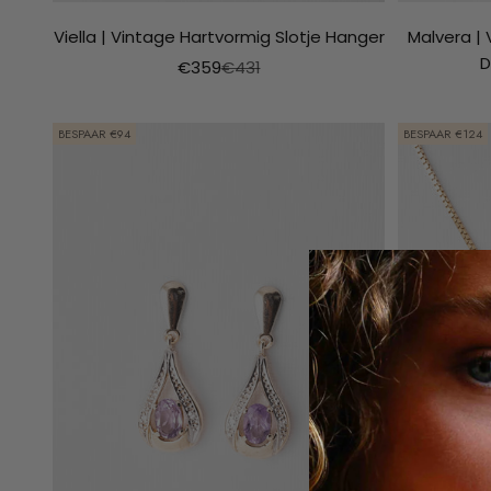
Viella | Vintage Hartvormig Slotje Hanger
Malvera | 
D
Aanbiedingsprijs
Normale prijs
€359
€431
BESPAAR €94
BESPAAR €124