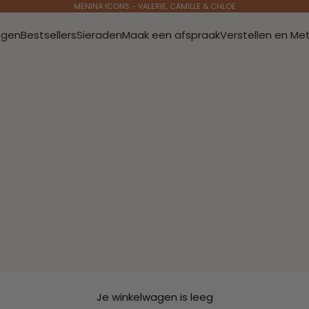
MENINA ICONS - VALERIE, CAMILLE & CHLOE
ngen
Bestsellers
Sieraden
Maak een afspraak
Verstellen en Me
Je winkelwagen is leeg