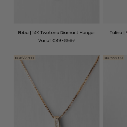
Ebba | 14K Twotone Diamant Hanger
Talina |
Aanbiedingsprijs
Normale prijs
Vanaf €497
€567
BESPAAR €85
BESPAAR €73