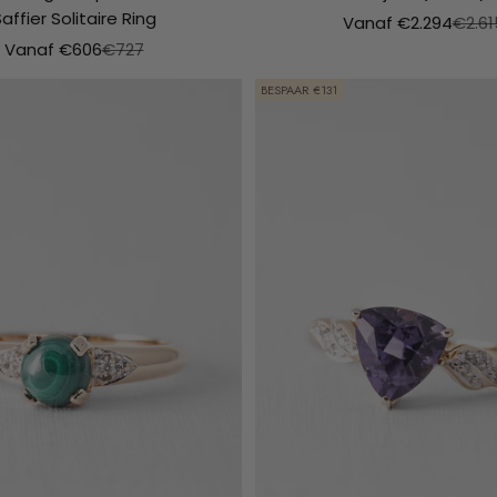
affier Solitaire Ring
Aanbiedingsprijs
Norma
Vanaf €2.294
€2.61
Aanbiedingsprijs
Normale prijs
Vanaf €606
€727
BESPAAR €131