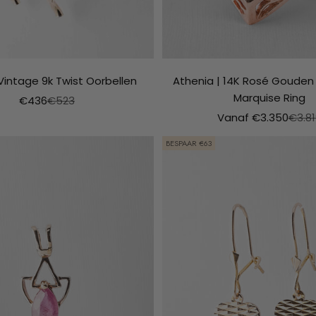
 Vintage 9k Twist Oorbellen
Athenia | 14K Rosé Gouden
Marquise Ring
Aanbiedingsprijs
Normale prijs
€436
€523
Aanbiedingsprijs
Norma
Vanaf €3.350
€3.81
BESPAAR €63