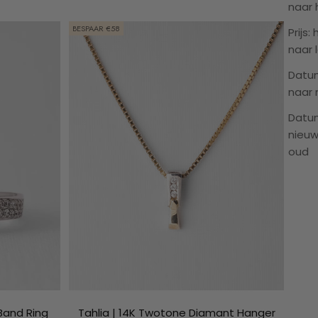
naar
BESPAAR €58
Prijs:
naar 
Datu
naar 
Datu
nieuw
oud
 Band Ring
Tahlia | 14K Twotone Diamant Hanger