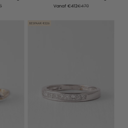
le prijs
Aanbiedingsprijs
Normale prijs
5
Vanaf €412
€470
BESPAAR €326