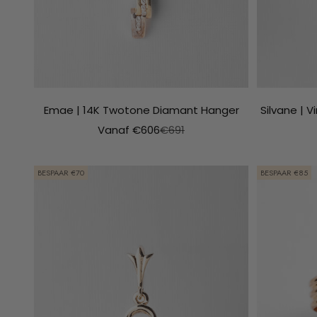
Emae | 14K Twotone Diamant Hanger
Silvane | 
Aanbiedingsprijs
Normale prijs
Vanaf €606
€691
BESPAAR €70
BESPAAR €85