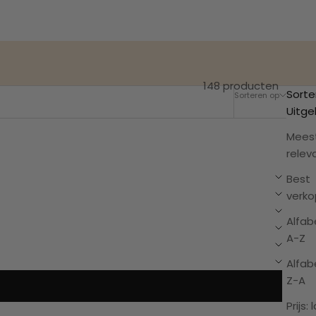
148 producten
Sorte
Sorteren op
Filteren
Uitge
Mees
relev
Best
verk
Alfab
A-Z
Alfab
Z-A
Prijs: