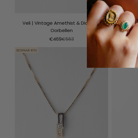
Veli | Vintage Amethist & Diamant
Mirei
Oorbellen
Aanbiedingsprijs
Normale prijs
€469
€563
BESPAAR €70
BESPAAR €87