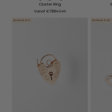
Cluster Ring
S
Aanbiedingsprijs
Normale prijs
Vanaf €788
€946
BESPAAR €72
BESPAAR €148