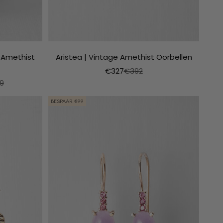
 Amethist
Aristea | Vintage Amethist Oorbellen
Aanbiedingsprijs
Normale prijs
€327
€392
le prijs
9
BESPAAR €99