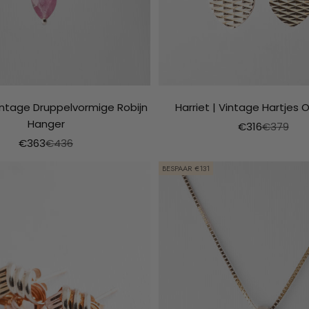
Vintage Druppelvormige Robijn
Harriet | Vintage Hartjes 
Hanger
Aanbiedingspr
Normale p
€316
€379
Aanbiedingsprijs
Normale prijs
€363
€436
BESPAAR €131